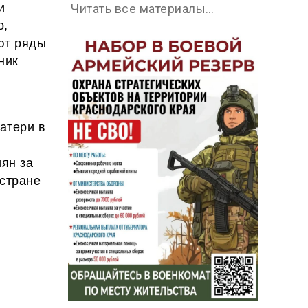
и
Читать все материалы…
о,
ют ряды
ник
атери в
ян за
 стране