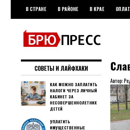
Перейти
В СТРАНЕ
В РАЙОНЕ
В КРАЕ
ОПЛАТ
к
содержимому
Официальный сайт газеты
БРЮПРЕСС
"Брюховецкие новости"
Сла
СОВЕТЫ И ЛАЙФХАКИ
Автор: Ре
КАК МОЖНО ЗАПЛАТИТЬ
НАЛОГИ ЧЕРЕЗ ЛИЧНЫЙ
КАБИНЕТ ЗА
НЕСОВЕРШЕННОЛЕТНИХ
ДЕТЕЙ
УПЛАТИТЬ
ИМУЩЕСТВЕННЫЕ