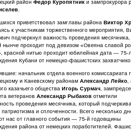
ецкий район
Федор Куропятник
и зампрокурора 
иселев
.
шихся приветствовал замглавы района
Виктор Х
ясь к участникам торжественного мероприятия, В
ович подчеркнул важность проведения месячника,
й нынче проходит под девизом «Овеяна славой р
», красной нитью проходит юбилейная дата — 75-
ждения Кубани от немецко-фашистских захватчико
ившие: начальник отдела военного комиссариата 
ецкому и Каневскому районам
Александр Лейко
,
ого казачьего общества
Игорь Сурмач
, зампредс
ета ветеранов
Александр Рыбаков
отметили
ность проведения месячника, который подчеркив
о патриотизма
и сплоченности.
Всего несколько дн
ют нас от главного события — 75-й годовщины
ждения района от немецких поработителей.
Ф
ашис