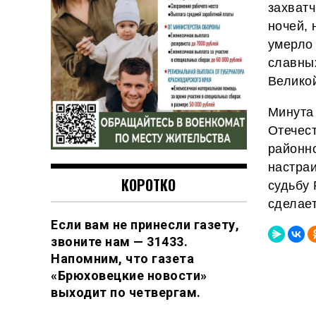
захватч
ночей, 
умерло
славных
Велико
Минута
Отечес
районно
настра
КОРОТКО
судьбу 
сделае
Если вам не принесли газету,
звоните нам — 31433.
Напомним, что газета
«Брюховецкие новости»
выходит по четвергам.