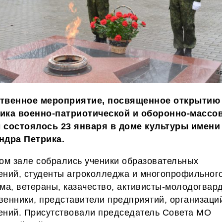
твенное мероприятие, посвященное открытию
ика военно-патриотической и оборонно-массо
 состоялось 23 января в доме культуры имени
ндра Петрика.
ом зале собрались ученики образовательных
ений, студенты агроколледжа и многопрофильног
ма, ветераны, казачество, активисты-молодогвар
енники, представители предприятий, организаци
ений.
Присутствовали председатель Совета МО