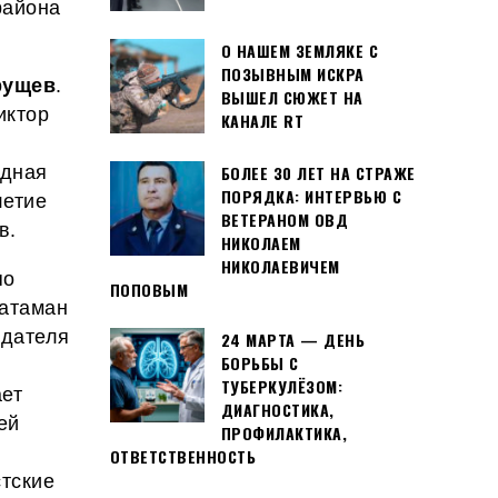
района
О НАШЕМ ЗЕМЛЯКЕ С
ПОЗЫВНЫМ ИСКРА
рущев
.
ВЫШЕЛ СЮЖЕТ НА
иктор
КАНАЛЕ RT
одная
БОЛЕЕ 30 ЛЕТ НА СТРАЖЕ
ПОРЯДКА: ИНТЕРВЬЮ С
летие
ВЕТЕРАНОМ ОВД
в.
НИКОЛАЕМ
НИКОЛАЕВИЧЕМ
по
ПОПОВЫМ
 атаман
едателя
24 МАРТА — ДЕНЬ
БОРЬБЫ С
ТУБЕРКУЛЁЗОМ:
ает
ДИАГНОСТИКА,
ей
ПРОФИЛАКТИКА,
ОТВЕТСТВЕННОСТЬ
тские