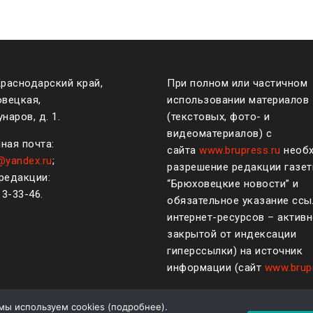
Краснодарский край,
При полном или частичном
овецкая,
использовании материалов
наров, д. 1.
(текстовых, фото- и
видеоматериалов) с
ная почта:
сайта
www.brupress.ru
необ
@yandex.ru
;
разрешение редакции газе
редакции:
“Брюховецкие новости” и
)
3-33-46
.
обязательное указание ссы
интернет-ресурсов – активн
закрытой от индексации
гиперссылки) на источник
информации (сайт
www.brup
мы используем cookies (
подробнее
).