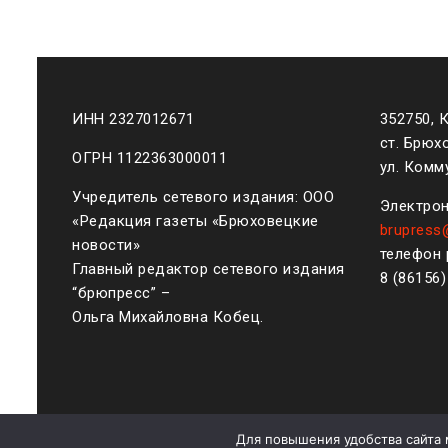
ИНН 2327012671
352750, 
ст. Брюх
ОГРН 1122363000011
ул. Комму
Учредитель сетевого издания: ООО
Электрон
«Редакция газеты «Брюховецкие
brupress
новости»
телефон 
Главный редактор сетевого издания
8 (861
56
“брюпресс” –
Ольга Михайловна Кобец.
Для повышения удобства сайта 