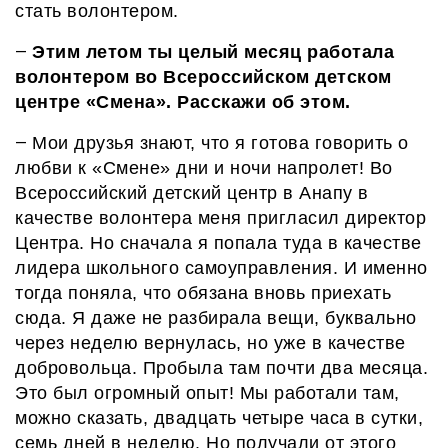
стать волонтером.
Э
тим летом ты целый месяц работала
—
волонтером во Всероссийском детском
центре «Смена». Расскажи
об этом.
Мои друзья знают,
что
я готова говорить о
—
любви к «Смене» дни и ночи напролет! Во
Всероссийский детский центр
в Анапу
в
качестве
волонтера
меня
пригласил
директор
Центра. Но сначала я попала туда в качестве
лидера школьного самоуправления. И именно
тогда поняла, что обязана вновь приехать
сюда. Я даже не разбирала вещи, буквально
через неделю вернулась, но уже в качестве
добровольца.
П
робы
ла там
почти два месяца.
Это был огромный опыт! Мы работали
там
,
можно сказать, двадцать четыре часа в сутки,
семь дней в неделю. Но получали
от этого