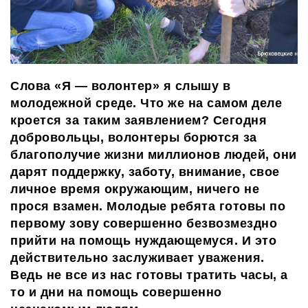
Слова «Я — волонтер» я
слышу
в
молодежной среде. Что же на самом деле
кроется за таким заявлением?
Сегодня
добровольцы, волонтеры борются за
благополучие
жизни
миллионов людей, они
дарят поддержку, заботу, внимание,
свое
личное время окружающим, ничего не
прося взамен.
М
олоды
е
ребят
а
готов
ы
по
первому зову совершенно безвозмездно
прийти на помощь нуждающемуся. И это
действительно
заслуживает уважения.
Ведь
не все из на
с
готовы тратить часы, а
то и дни на помощь совершенно