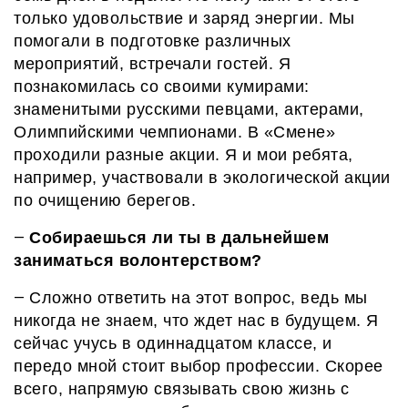
только удовольствие и заряд энергии.
М
ы
помогали в подготовке различных
мероприятий, встречали гостей.
Я
познакомилась со своими кумирами:
знаменитыми русскими певцами, актерами,
О
лимпийскими чемпионами. В «Смене»
про
ходили
разн
ые
акции. Я и мои ребята,
например, участвовали в экологической акции
по очищению берегов.
Собираешься ли ты в дальнейшем
—
заниматься волонтерством?
С
ложно ответить
на этот вопрос
, ведь мы
—
никогда не знаем, что ждет нас в будущем.
Я
сейчас учусь в одиннадцатом классе, и
передо мной стоит выбор профессии.
Скорее
всего, напрямую связывать свою жизнь с