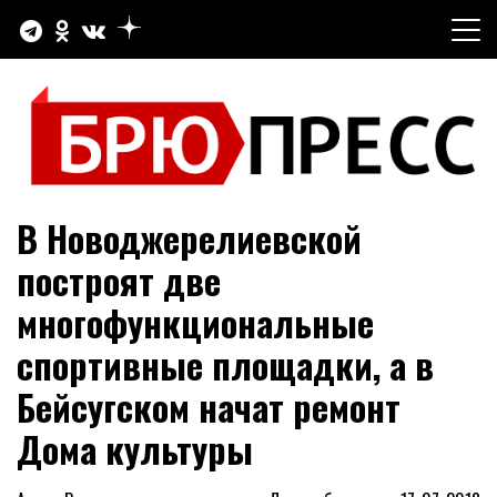
Перейти
к
содержимому
Официальный сайт газеты "Брюховецкие новости"
БРЮПРЕСС
В Новоджерелиевской
построят две
многофункциональные
спортивные площадки, а в
Бейсугском начат ремонт
Дома культуры