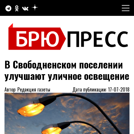
Перейти
к
содержимому
Официальный сайт газеты "Брюховецкие новости"
БРЮПРЕСС
В Свободненском поселении
улучшают уличное освещение
Автор: Редакция газеты
Дата публикации: 17-07-2018