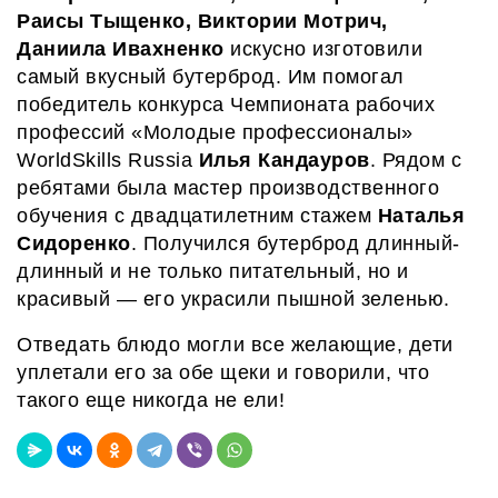
Раисы Тыщенко, Виктории Мотрич,
Даниила Ивахненко
искусно изготовили
самый
вкусный бутерброд. Им помогал
победитель конкурса
Ч
емпионата рабочих
профессий «Молодые профессионалы»
WorldSkills Russia
Илья Кандауров
.
Рядом с
ребятами
была мастер
производственно
го
обучения с двадцатилетним стажем
Наталья
Сидоренко
. Получился
бутерброд длинный-
длинный и
не только питательны
й
, но и
красивы
й — е
го
украсили
пышной
зеленью.
Отведать
блюдо
могли все желающие,
дети
уплетали его за обе щеки и говорили, что
такого еще никогда не ели!