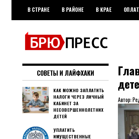
Перейти
В СТРАНЕ
В РАЙОНЕ
В КРАЕ
ОПЛАТ
к
содержимому
Официальный сайт газеты
БРЮПРЕСС
"Брюховецкие новости"
Гла
СОВЕТЫ И ЛАЙФХАКИ
дет
КАК МОЖНО ЗАПЛАТИТЬ
НАЛОГИ ЧЕРЕЗ ЛИЧНЫЙ
Автор: Ре
КАБИНЕТ ЗА
НЕСОВЕРШЕННОЛЕТНИХ
ДЕТЕЙ
УПЛАТИТЬ
ИМУЩЕСТВЕННЫЕ