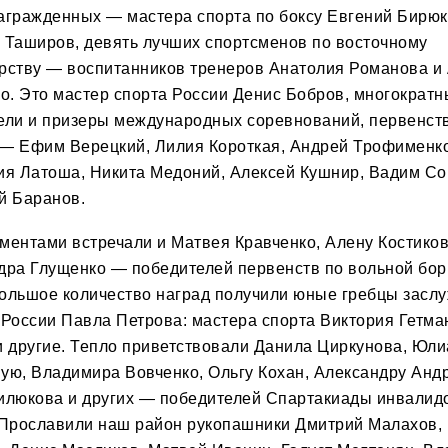
агражденных —
мастера спорта по боксу Евгений Бирюк
 Таширов, девять лучших спортсменов по восточному
рству —
воспитанников
тренер
ов
Анатоли
я
Романов
а
и 
го
.
Это
мастер спорта России Денис Бобров, многократн
ели и призеры международных соревнований, первенст
— Ефим Верецкий, Лилия Короткая, Андрей Трофименко
ия Латоша, Никита Медоний, Алексей Кушнир, Вадим Со
й Баранов.
ментами встреча
ли и
Матвея Кравченко, Алену Костиков
дра Глущенко — победителей первенств по вольной бор
ольшое количество наград получили юные гребцы засл
России Пав
ла
Петрова:
м
астер
а
спорта Виктория Гетма
и другие.
Тепло
приветств
овали
Данила Циркунова, Юли
ую, Владимира Вовченко, Ольгу Кохан,
Александру Андр
илюкова
и других — победителей
С
партакиады инвалид
 Прославили наш район рукопашники Дмитрий Малахов,