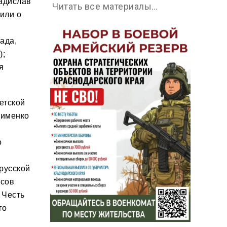
ладислав
Читать все материалы…
или о
ада,
);
я
етской
сименко
о
русской
рсов
 Честь
го