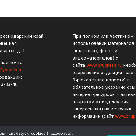
Краснодарский край,
При полном или частичном
овецкая,
использовании материалов
наров, д. 1.
(текстовых, фото- и
видеоматериалов) с
ная почта:
сайта
www.brupress.ru
необ
@yandex.ru
;
разрешение редакции газе
редакции:
“Брюховецкие новости” и
)
3-33-46
.
обязательное указание ссы
интернет-ресурсов – активн
закрытой от индексации
гиперссылки) на источник
информации (сайт
www.brup
мы используем cookies (
подробнее
).