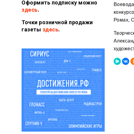
Оформить подписку можно
Воевода
здесь
.
конкурс
Ромах, 
Точки розничной продажи
газеты
здесь
.
Творчес
Алексан
художес