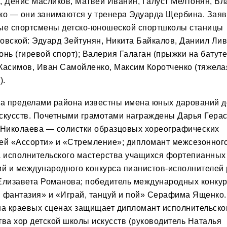
, Денис Масликов, Матвей Иванин, Галуст Мелтонян, В
ко — они занимаются у тренера Эдуарда Щербина. Заяв
ые спортсмены детско-юношеской спортшколы станицы
овской: Эдуард Зейтунян, Никита Байкалов, Даниил Лив
нь (гиревой спорт); Валерия Галага
н
(прыжки на батуте
Касимов, Иван Самойленко, Максим Коротченко (тяжела
).
за пределами района известны имена юных дарований д
скусств. Почетными грамотами награждены Дарья Гера
 Николаева — солистки образцовых хореографических
ей «Ассорти» и «Стремление»; дипломант межсезонног
а исполнительского мастерства учащихся фортепианных
ий и международного конкурса пианистов-исполнителей 
Елизавета Романова; победитель международных конку
 фантазия» и «Играй, танцуй и пой» Серафима Ященко.
на краевых сценах защищает дипломант исполнительско
тва хор детской школы искусств (руководитель Наталья