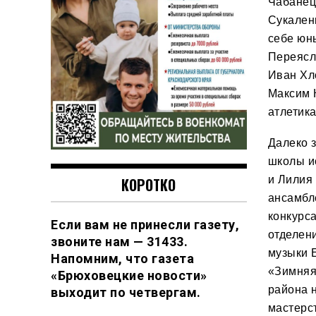
Чабанец
Сукален
себе юн
Переясл
Иван Хло
Максим 
атлетика
Далеко 
школы и
и Лилия
КОРОТКО
ансамбл
конкурс
Если вам не принесли газету,
отделен
звоните нам — 31433.
музыки 
Напомним, что газета
«Зимняя
«Брюховецкие новости»
района 
выходит по четвергам.
мастерс