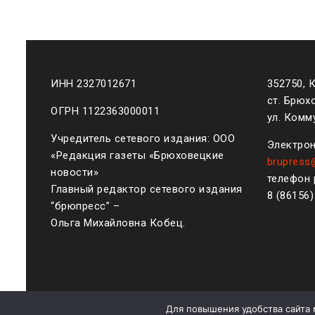
ИНН 2327012671
352750, 
ст. Брюх
ОГРН 1122363000011
ул. Комму
Учредитель сетевого издания: ООО
Электрон
«Редакция газеты «Брюховецкие
brupress
новости»
телефон 
Главный редактор сетевого издания
8 (861
56
“брюпресс” –
Ольга Михайловна Кобец.
Для повышения удобства сайта 