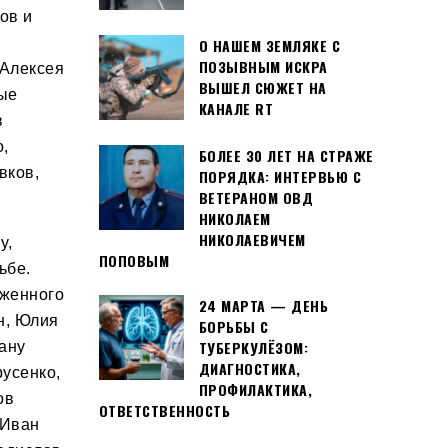
ов и
О НАШЕМ ЗЕМЛЯКЕ С
ПОЗЫВНЫМ ИСКРА
Алексе
я
ВЫШЕЛ СЮЖЕТ НА
ые
КАНАЛЕ RT
в
,
БОЛЕЕ 30 ЛЕТ НА СТРАЖЕ
вков,
ПОРЯДКА: ИНТЕРВЬЮ С
ВЕТЕРАНОМ ОВД
НИКОЛАЕМ
НИКОЛАЕВИЧЕМ
у,
ПОПОВЫМ
ьбе.
уженн
ого
24 МАРТА — ДЕНЬ
н, Юлия
БОРЬБЫ С
ТУБЕРКУЛЁЗОМ:
ану
ДИАГНОСТИКА,
усенко,
ПРОФИЛАКТИКА,
ов
ОТВЕТСТВЕННОСТЬ
 Иван