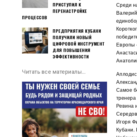
ПРИСТУПИЛ К
Среди н
ПЕРЕНАСТРОЙКЕ
Валерий
ПРОЦЕССОВ
единобо
Коротк
о
ПРЕДПРИЯТИЯ КУБАНИ
ПОЛУЧИЛИ НОВЫЙ
победит
ЦИФРОВОЙ ИНСТРУМЕНТ
Европы 
ДЛЯ ПОВЫШЕНИЯ
Анастас
ЭФФЕКТИВНОСТИ
Анатоли
Читать все материалы…
Аплодис
Алексан
Самое б
тренер
а
Ревина 
Середов
Игоря Ф
Кубани.