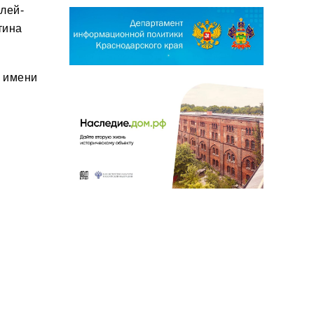
лей-
тина
ы имени