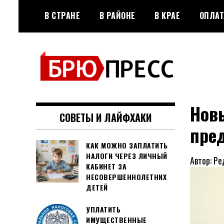
Перейти
В СТРАНЕ
В РАЙОНЕ
В КРАЕ
ОПЛАТ
к
содержимому
Официальный сайт газеты
БРЮПРЕСС
"Брюховецкие новости"
Нов
СОВЕТЫ И ЛАЙФХАКИ
пре
КАК МОЖНО ЗАПЛАТИТЬ
НАЛОГИ ЧЕРЕЗ ЛИЧНЫЙ
Автор: Ре
КАБИНЕТ ЗА
НЕСОВЕРШЕННОЛЕТНИХ
ДЕТЕЙ
УПЛАТИТЬ
ИМУЩЕСТВЕННЫЕ