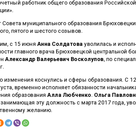
очетный работник общего образования Российско
ции».
т Совета муниципального образования Брюховецки
ого, пятого и шестого созывов.
им, с 15 июня
Анна Солдатова
уволилась и испо
ности главного врача Брюховецкой центральной б
ен
Александр Валерьевич Восколупов
, по специа
г.
 изменения коснулись и сферы образования. С 12
густа, временно исполняет обязанности начальник
ения образования
Алла Любченко
.
Ольга Павловн
, занимающая эту должность с марта 2017 года, ув
ственному желанию.