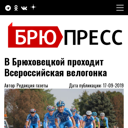
Перейти
к
содержимому
Официальный сайт газеты "Брюховецкие новости"
БРЮПРЕСС
В Брюховецкой проходит
Всероссийская велогонка
Автор: Редакция газеты
Дата публикации: 17-09-2019