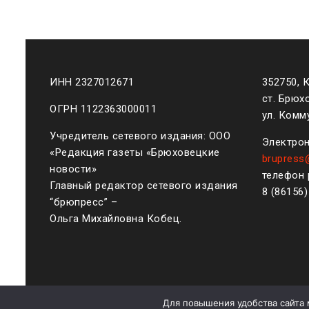
ИНН 2327012671
352750, 
ст. Брюх
ОГРН 1122363000011
ул. Комму
Учредитель сетевого издания: ООО
Электрон
«Редакция газеты «Брюховецкие
brupress
новости»
телефон 
Главный редактор сетевого издания
8 (861
56
“брюпресс” –
Ольга Михайловна Кобец.
Для повышения удобства сайта 