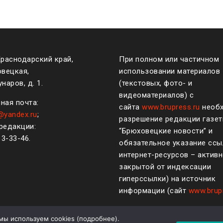
Краснодарский край,
При полном или частичном
овецкая,
использовании материалов
наров, д. 1.
(текстовых, фото- и
видеоматериалов) с
ная почта:
сайта
www.brupress.ru
необ
@yandex.ru
;
разрешение редакции газе
редакции:
“Брюховецкие новости” и
)
3-33-46
.
обязательное указание ссы
интернет-ресурсов – активн
закрытой от индексации
гиперссылки) на источник
информации (сайт
www.brup
мы используем cookies (
подробнее
).