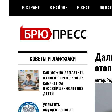
Перейти
В СТРАНЕ
В РАЙОНЕ
В КРАЕ
ОПЛАТ
к
содержимому
Официальный сайт газеты
БРЮПРЕСС
"Брюховецкие новости"
Дали
СОВЕТЫ И ЛАЙФХАКИ
ото
КАК МОЖНО ЗАПЛАТИТЬ
НАЛОГИ ЧЕРЕЗ ЛИЧНЫЙ
Автор: Ре
КАБИНЕТ ЗА
НЕСОВЕРШЕННОЛЕТНИХ
ДЕТЕЙ
УПЛАТИТЬ
ИМУЩЕСТВЕННЫЕ