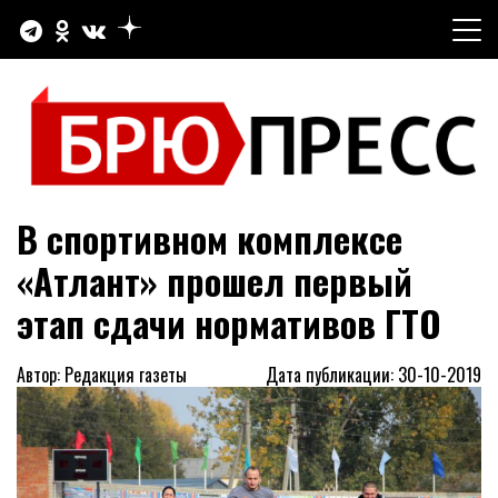
Перейти
к
содержимому
Официальный сайт газеты "Брюховецкие новости"
БРЮПРЕСС
В спортивном комплексе
«Атлант» прошел первый
этап сдачи нормативов ГТО
Автор: Редакция газеты
Дата публикации: 30-10-2019