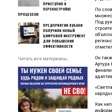
ПРИСТУПИЛ К
ПЕРЕНАСТРОЙКЕ
По слов
ПРОЦЕССОВ
множес
Под ру
ПРЕДПРИЯТИЯ КУБАНИ
строите
ПОЛУЧИЛИ НОВЫЙ
объясни
ЦИФРОВОЙ ИНСТРУМЕНТ
регионо
ДЛЯ ПОВЫШЕНИЯ
ЭФФЕКТИВНОСТИ
отметил
Он так
Читать все материалы…
Артура 
финалис
адаптив
«Светла
народно
Как нап
информ