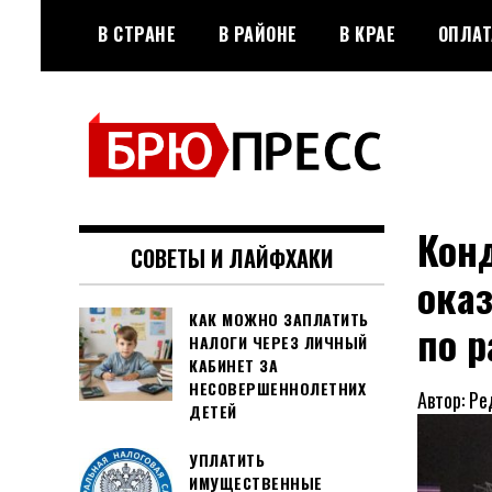
Перейти
В СТРАНЕ
В РАЙОНЕ
В КРАЕ
ОПЛАТ
к
содержимому
Официальный сайт газеты
БРЮПРЕСС
"Брюховецкие новости"
Конд
СОВЕТЫ И ЛАЙФХАКИ
оказ
КАК МОЖНО ЗАПЛАТИТЬ
по р
НАЛОГИ ЧЕРЕЗ ЛИЧНЫЙ
КАБИНЕТ ЗА
НЕСОВЕРШЕННОЛЕТНИХ
Автор: Ре
ДЕТЕЙ
УПЛАТИТЬ
ИМУЩЕСТВЕННЫЕ