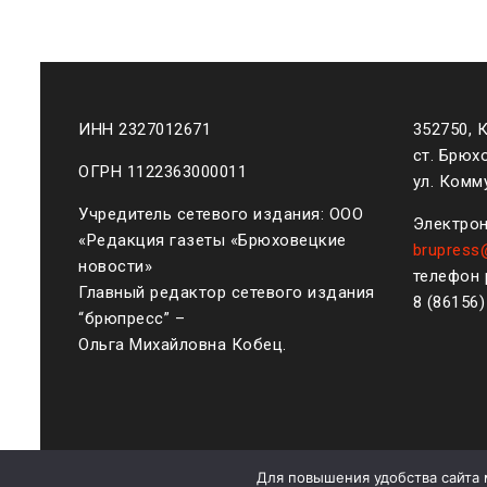
ИНН 2327012671
352750, 
ст. Брюх
ОГРН 1122363000011
ул. Комму
Учредитель сетевого издания: ООО
Электрон
«Редакция газеты «Брюховецкие
brupress
новости»
телефон 
Главный редактор сетевого издания
8 (861
56
“брюпресс” –
Ольга Михайловна Кобец.
Для повышения удобства сайта 