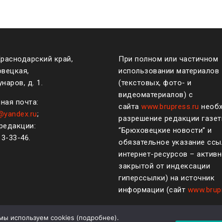
Краснодарский край,
При полном или частичном
овецкая,
использовании материалов
наров, д. 1.
(текстовых, фото- и
видеоматериалов) с
ная почта:
сайта
www.brupress.ru
необ
@yandex.ru
;
разрешение редакции газе
редакции:
“Брюховецкие новости” и
)
3-33-46
.
обязательное указание ссы
интернет-ресурсов – активн
закрытой от индексации
гиперссылки) на источник
информации (сайт
www.brup
мы используем cookies (
подробнее
).