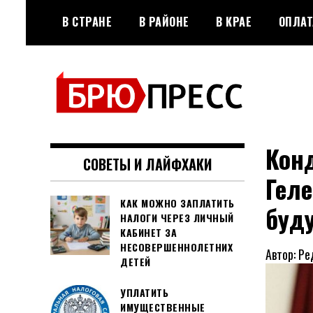
Перейти
В СТРАНЕ
В РАЙОНЕ
В КРАЕ
ОПЛАТ
к
содержимому
Официальный сайт газеты
БРЮПРЕСС
"Брюховецкие новости"
Конд
СОВЕТЫ И ЛАЙФХАКИ
Геле
КАК МОЖНО ЗАПЛАТИТЬ
буду
НАЛОГИ ЧЕРЕЗ ЛИЧНЫЙ
КАБИНЕТ ЗА
НЕСОВЕРШЕННОЛЕТНИХ
Автор: Ре
ДЕТЕЙ
УПЛАТИТЬ
ИМУЩЕСТВЕННЫЕ