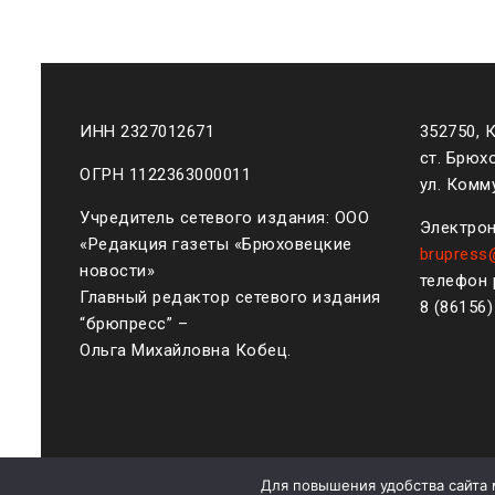
ИНН 2327012671
352750, 
ст. Брюх
ОГРН 1122363000011
ул. Комму
Учредитель сетевого издания: ООО
Электрон
«Редакция газеты «Брюховецкие
brupress
новости»
телефон 
Главный редактор сетевого издания
8 (861
56
“брюпресс” –
Ольга Михайловна Кобец.
Для повышения удобства сайта 