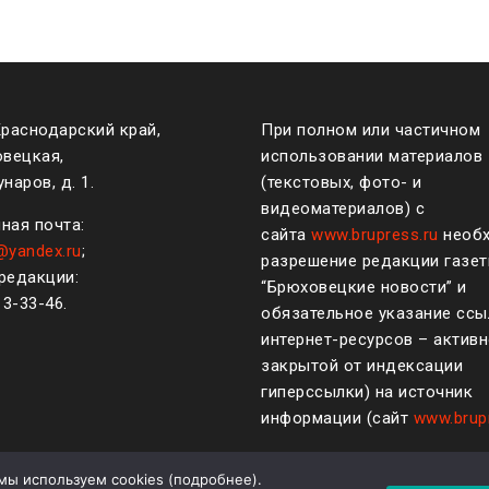
Краснодарский край,
При полном или частичном
овецкая,
использовании материалов
наров, д. 1.
(текстовых, фото- и
видеоматериалов) с
ная почта:
сайта
www.brupress.ru
необ
@yandex.ru
;
разрешение редакции газе
редакции:
“Брюховецкие новости” и
)
3-33-46
.
обязательное указание ссы
интернет-ресурсов – активн
закрытой от индексации
гиперссылки) на источник
информации (сайт
www.brup
мы используем cookies (
подробнее
).