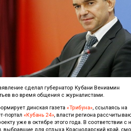
аявление сделал губернатор Кубани Вениамин
тьев во время общения с журналистами.
формирует динская газета
«Трибуна»
, ссылаясь на
ет-портал
«Кубань 24»
, власти региона рассчитываю
роекту уже в октябре этого года. В соответствии с 
, выбравшие для отдыха Краснодарский край, смо