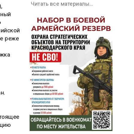
Читать все материалы…
,
ьный
о
сийской
не реже
ржка
н.
стоящее
уцию