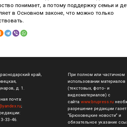
рство понимает, а потому поддержку семьи и де
ляет в Основном законе, что можно только
ствовать.
Краснодарский край,
При полном или частичном
овецкая,
использовании материалов
наров, д. 1.
(текстовых, фото- и
видеоматериалов) с
ная почта:
сайта
www.brupress.ru
необ
@yandex.ru
;
разрешение редакции газе
редакции:
“Брюховецкие новости” и
)
3-33-46
.
обязательное указание ссы