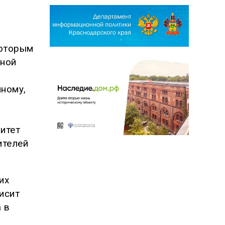
которым
нной
ному,
итет
ителей
их
висит
 в