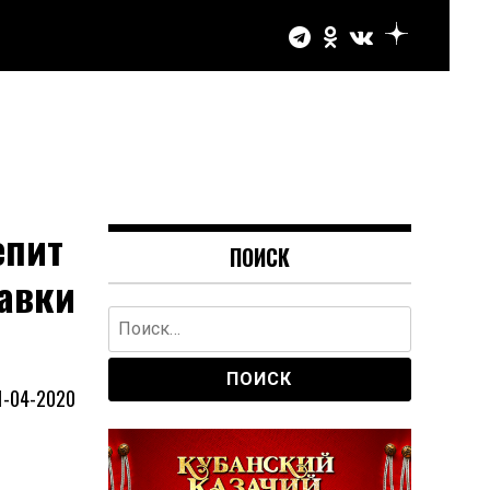
епит
ПОИСК
авки
Найти:
1-04-2020