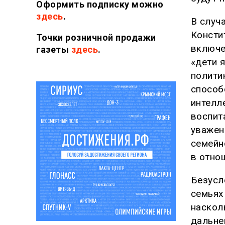
Оформить подписку можно
здесь
.
В случ
Консти
Точки розничной продажи
включе
газеты
здесь
.
«дети 
полити
способ
интелл
воспит
уважен
семейн
в отно
Безусло
семьях 
наскол
дальне