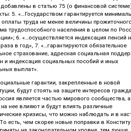
 добавлены в статью 75 (о финансовой системе)
кты: 5. «…Государством гарантируется минимал
 оплаты труда не менее величины прожиточног
ма трудоспособного населения в целом по Рос
ции»; 6. «…осуществляется индексация пенсий 
 раза в год», 7. «…гарантируются обязательное
ьное страхование, адресная социальная подде
н и индексация социальных пособий и иных
ьных выплат».
социальные гарантии, закрепленные в новой
туции, будут стоять на защите интересов гражда
оссия является частью мирового сообщества, а
, на нее влияют и будут влиять различные
ические кризисы, что можно наблюдать и в на
 То есть, чем скорее новые поправки в Констит
приняты на законодательном уровне, тем лучше.