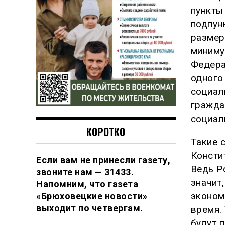
пункты
подпун
размер
миниму
Федера
одного
социал
гражда
социал
КОРОТКО
Такие 
Консти
Если вам не принесли газету,
Ведь Р
звоните нам — 31433.
значит
Напомним, что газета
эконом
«Брюховецкие новости»
выходит по четвергам.
время.
будут 