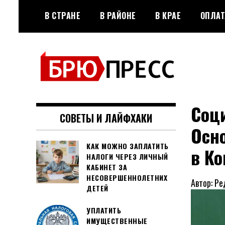
Перейти
В СТРАНЕ
В РАЙОНЕ
В КРАЕ
ОПЛАТ
к
содержимому
Официальный сайт газеты
БРЮПРЕСС
"Брюховецкие новости"
Соц
СОВЕТЫ И ЛАЙФХАКИ
Осн
КАК МОЖНО ЗАПЛАТИТЬ
в К
НАЛОГИ ЧЕРЕЗ ЛИЧНЫЙ
КАБИНЕТ ЗА
НЕСОВЕРШЕННОЛЕТНИХ
Автор: Ре
ДЕТЕЙ
УПЛАТИТЬ
ИМУЩЕСТВЕННЫЕ