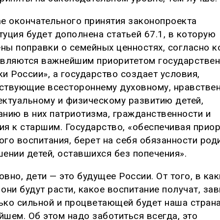
ае окончательного принятия законопроекта
туция будет дополнена статьей 67.1, в которую
ны поправки о семейных ценностях, согласно 
являются важнейшим приоритетом государстве
ки России», а государство создает условия,
ствующие всестороннему духовному, нравствен
ектуальному и физическому развитию детей,
анию в них патриотизма, гражданственности и
ия к старшим. Государство, «обеспечивая приор
ого воспитания, берет на себя обязанности род
шении детей, оставшихся без попечения».
вно, дети — это будущее России. От того, в как
они будут расти, какое воспитание получат, за
ько сильной и процветающей будет наша страна
йшем. Об этом надо заботиться всегда, это