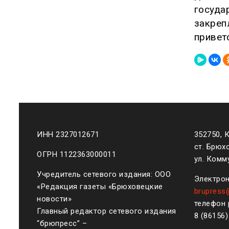
госуда
закреп
привет
ИНН 2327012671
352750, 
ст. Брюх
ОГРН 1122363000011
ул. Комму
Учредитель сетевого издания: ООО
Электрон
«Редакция газеты «Брюховецкие
brupress
новости»
телефон 
Главный редактор сетевого издания
8 (861
56
“брюпресс” –