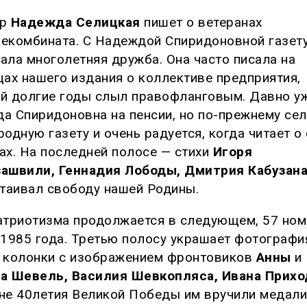
ор
Надежда Селицкая
пишет о ветеранах
екомбината. С Надеждой Спиридоновной газет
ала многолетняя дружба. Она часто писала на
цах нашего издания о коллективе предприятия,
й долгие годы слыл правофланговым. Давно у
а Спиридоновна на пенсии, но по-прежнему се
родную газету и очень радуется, когда читает о
ах. На последней полосе — стихи
Игоря
ашвили, Геннадия Лободы, Дмитрия Кабузан
стаивал свободу нашей Родины.
атриотизма продолжается в следующем, 57 ном
 1985 года. Третью полосу украшает фотографи
 колонки с изображением фронтовиков
Анны
и
а Шевель, Василия Шевкопляса, Ивана Прихо
не 40летия Великой Победы им вручили медали