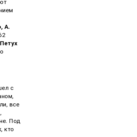
ют
нием
, А.
62
 Петух
го
шел с
аном,
ли, все
,
не. Под
, кто