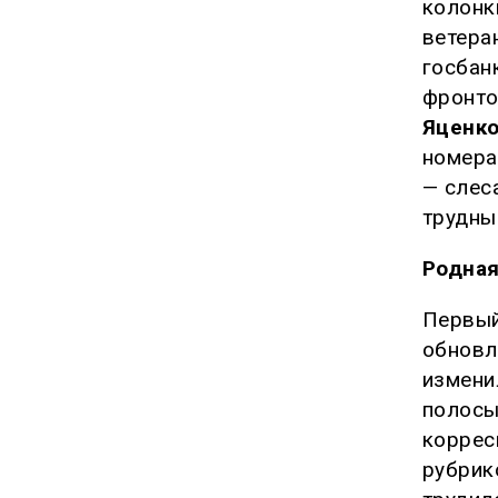
колонк
ветера
госбан
фронт
Яценк
номера
— слес
трудны
Родная
Первый
обновл
измени
полосы
коррес
рубрик