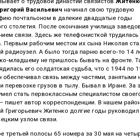
зывает о трудовой династии связистов
Житенк
Григорий Васильевич
начинал свою трудовую
фию почтальоном в далекие двадцатые годы
го столетия. После окончания училища заведо
нием связи. Здесь же телефонисткой трудилась
а. Первым рабочим местом их сына Николая ста
й радиоузел. А было тогда парню всего-то 14 л
ко-младшему не пришлось бывать на фронте. Т
ядилась его солдатская судьба, что с 1944 по 
н обеспечивал связь между частями, занятыми 
и перевозке грузов в тылу. Бывал в Иране. За 
умел стать первоклассным специалистом своег
 — пишет автор корреспонденции. В нашем райо
й Григорьевич Житенко долгие годы руководил
ецким узлом связи.
ре третьей полосы 65 номера за 30 мая на четы