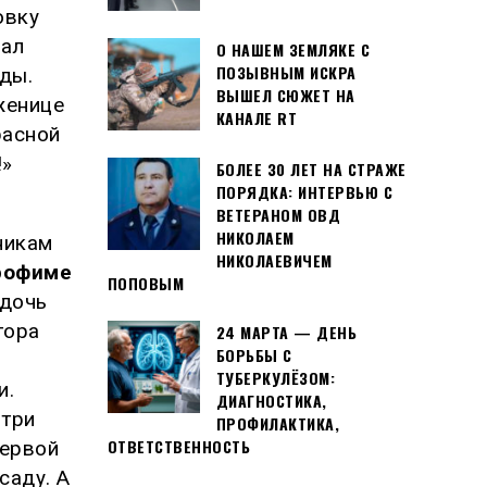
овку
сал
О НАШЕМ ЗЕМЛЯКЕ С
ПОЗЫВНЫМ ИСКРА
оды.
ВЫШЕЛ СЮЖЕТ НА
женице
КАНАЛЕ RT
расной
!»
БОЛЕЕ 30 ЛЕТ НА СТРАЖЕ
ПОРЯДКА: ИНТЕРВЬЮ С
ВЕТЕРАНОМ ОВД
НИКОЛАЕМ
никам
НИКОЛАЕВИЧЕМ
рофиме
ПОПОВЫМ
 дочь
тора
24 МАРТА — ДЕНЬ
БОРЬБЫ С
ТУБЕРКУЛЁЗОМ:
и.
ДИАГНОСТИКА,
 три
ПРОФИЛАКТИКА,
ОТВЕТСТВЕННОСТЬ
первой
саду. А