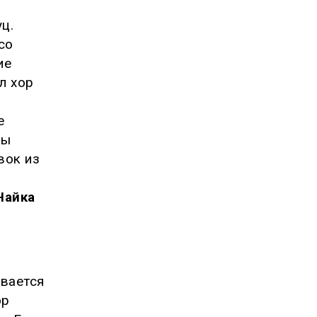
ц.
со
ие
л хор
е
цы
вок из
Чайка
ывается
ор