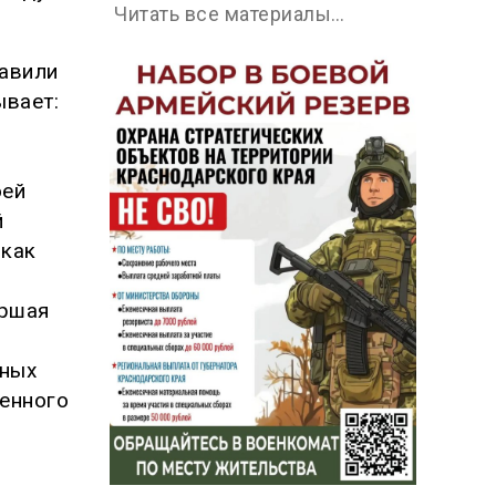
Читать все материалы…
авили
ывает:
оей
й
 как
аршая
дных
енного