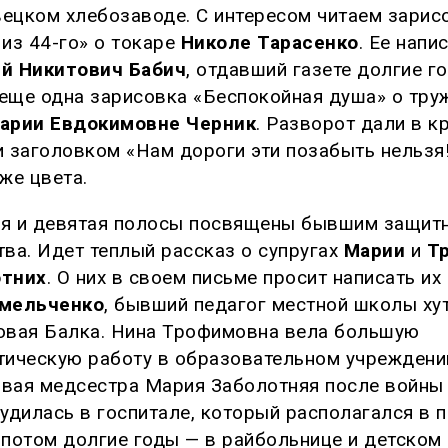
ецком хлебозаводе. С интересом читаем зарис
 из 44-го» о токаре
Николе Тарасенко
. Ее напи
й Никитович Бабич
, отдавший газете долгие г
еще одна зарисовка «Беспокойная душа» о тру
арии Евдокимовне Черник
. Разворот дали в к
и заголовком «Нам дороги эти позабыть нельзя
же цвета.
я и девятая полосы посвящены бывшим защит
тва. Идет теплый рассказ о супругах
Марии
и
Т
отних
. О них в своем письме просит написать их
Омельченко
, бывший педагог местной школы ху
овая Балка. Нина Трофимовна вела большую
тическую работу в образовательном учреждени
вая медсестра Мария Заболотняя после войны
рудилась в госпитале, который располагался в 
 потом долгие годы — в райбольнице и детском 