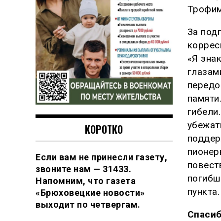
Трофим
За под
коррес
«Я зна
глазам
передо
памяти
гибели
убежат
КОРОТКО
поддер
пионер
Если вам не принесли газету,
повест
звоните нам — 31433.
погибш
Напомним, что газета
пункта.
«Брюховецкие новости»
выходит по четвергам.
Спасиб