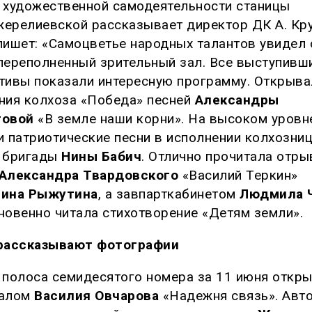
 художественной самодеятельности станицы
ерелиевской рассказывает директор ДК А. Кру
пишет: «Самоцветье народных талантов увидел 
переполненный зрительный зал. Все выступивш
тивы показали интересную программу. Открыва
ния колхоза «Победа» песней
Александры
товой
«В земле наши корни». На высоком уровн
и патриотические песни в исполнении колхозни
 бригады
Нины Бабич
. Отлично прочитала отры
Александра Твардовского
«Василий Теркин»
тина Рыжутина
, а завпарткабинетом
Людмила 
новенно читала стихотворение «Детям земли».
рассказывают фотографии
 полоса семидесятого номера за 11 июня откр
иалом
Василия Овчарова
«Надежня связь». Авт