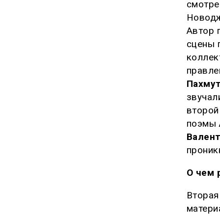
смотре
Новодж
Автор 
сцены 
коллек
правле
Пахму
звучал
второй
поэмы
Вален
проник
О чем 
Вторая
матер