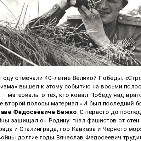
 году отмечали 40-летие Великой Победы. «Стр
изма» вышел к этому событию на восьми полос
 – материалы о тех, кто ковал Победу над враг
е второй полосы материал «И был последний б
лаве Федосеевиче Бежко
. С первого до после
йны защищал он Родину: гнал фашистов от стен
рада и Сталинграда, гор Кавказа и Черного мор
войны долгие годы Вячеслав Федосеевич труди