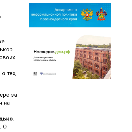
у
же
лькор
 своих
а
о тех,
ере за
я на
дько
.
. О