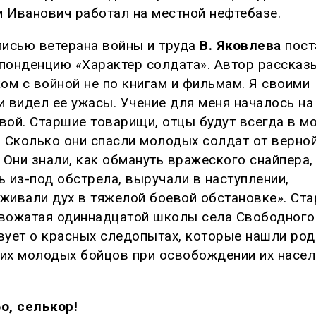
 Иванович работал на местной нефтебазе.
писью ветерана войны и труда
В. Яковлева
пост
понденцию «Характер солдата». Автор рассказ
ком с войной не по книгам и фильмам. Я своими
и видел ее ужасы. Учение для меня началось на
вой. Старшие товарищи, отцы будут всегда в м
. Сколько они спасли молодых солдат от верно
. Они знали, как обмануть вражеского снайпера,
ь из-под обстрела, выручали в наступлении,
живали дух в тяжелой боевой обстановке». Ст
вожатая одиннадцатой школы села Свободного
вует о красных следопытах, которые нашли ро
их молодых бойцов при освобождении их насел
о, селькор!