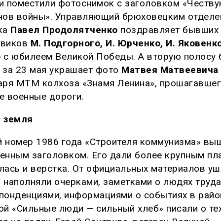
и поместили фотоснимок с заголовком «Честву
нов войны». Управляющий брюховецким отделе
ка
Павел Продолятченко
поздравляет бывших
овиков
М. Подгорного, И. Юрченко, И. Яковенко
о
с юбилеем Великой Победы. А вторую полосу 
 за 23 мая украшает фото
Матвея Матвеевича
аря МТМ колхоза «Знамя Ленина», прошагавше
е военные дороги.
 земля
 номер 1986 года «Строителя коммунизма» вы
енным заголовком. Его дали более крупным пл
лась и верстка. От официальных материалов уш
 наполняли очерками, заметками о людях труда
понденциями, информациями о событиях в райо
ой «Сильные люди — сильный хлеб» писали о тех