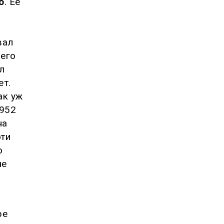
о
. Ее
вал
 его
л
ет.
ак уж
1952
на
эти
о
не
ре