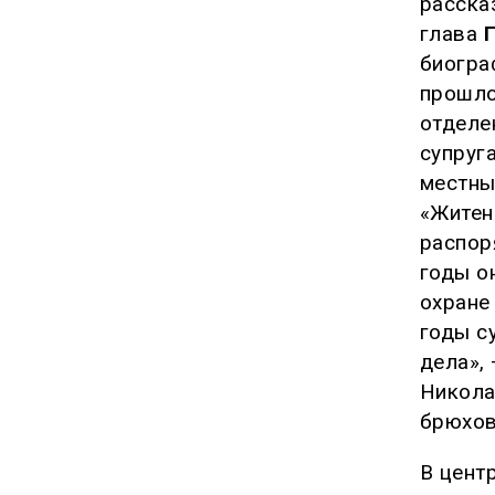
расска
глава
биогра
прошло
отделе
супруг
местны
«Житен
распор
годы о
охране 
годы с
дела»,
Никола
брюхов
В цент