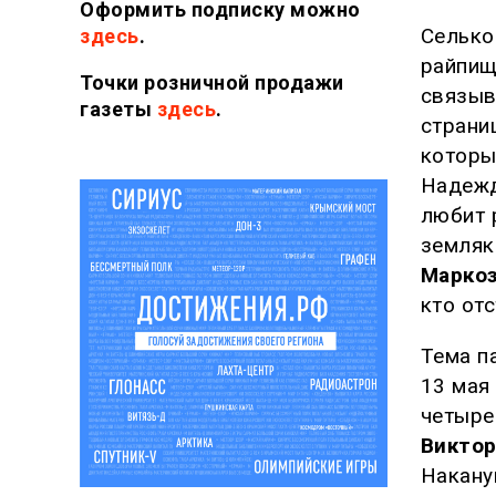
Оформить подписку можно
Сельк
здесь
.
райпищ
Точки розничной продажи
связыв
газеты
здесь
.
страни
которы
Надежд
любит 
земляк
Маркоз
кто от
Тема п
13 мая
четыре
Виктор
Накану