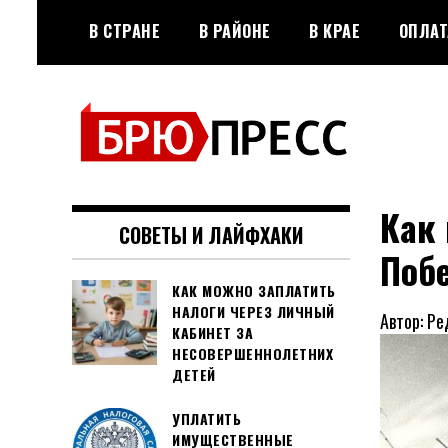
Перейти
В СТРАНЕ
В РАЙОНЕ
В КРАЕ
ОПЛАТ
к
содержимому
Официальный сайт газеты
БРЮПРЕСС
"Брюховецкие новости"
Как
СОВЕТЫ И ЛАЙФХАКИ
Поб
КАК МОЖНО ЗАПЛАТИТЬ
НАЛОГИ ЧЕРЕЗ ЛИЧНЫЙ
Автор: Ре
КАБИНЕТ ЗА
НЕСОВЕРШЕННОЛЕТНИХ
ДЕТЕЙ
УПЛАТИТЬ
ИМУЩЕСТВЕННЫЕ