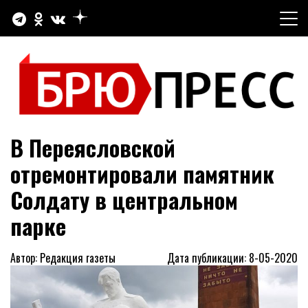
Перейти
к
содержимому
Официальный сайт газеты "Брюховецкие новости"
БРЮПРЕСС
В Переясловской
отремонтировали памятник
Солдату в центральном
парке
Автор: Редакция газеты
Дата публикации: 8-05-2020