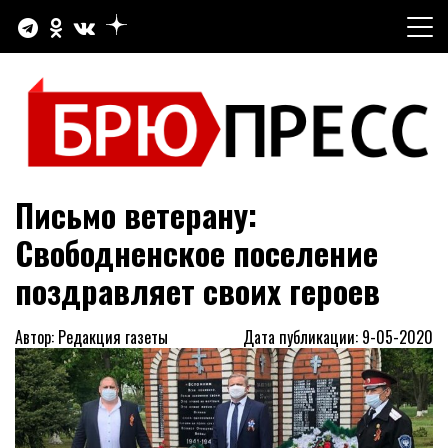
Перейти
к
содержимому
Официальный сайт газеты "Брюховецкие новости"
БРЮПРЕСС
Письмо ветерану:
Свободненское поселение
поздравляет своих героев
Автор: Редакция газеты
Дата публикации: 9-05-2020