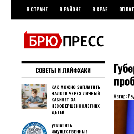
Перейти
В СТРАНЕ
В РАЙОНЕ
В КРАЕ
ОПЛАТ
к
содержимому
Официальный сайт газеты
БРЮПРЕСС
"Брюховецкие новости"
Губе
СОВЕТЫ И ЛАЙФХАКИ
про
КАК МОЖНО ЗАПЛАТИТЬ
НАЛОГИ ЧЕРЕЗ ЛИЧНЫЙ
Автор: Ре
КАБИНЕТ ЗА
НЕСОВЕРШЕННОЛЕТНИХ
ДЕТЕЙ
УПЛАТИТЬ
ИМУЩЕСТВЕННЫЕ