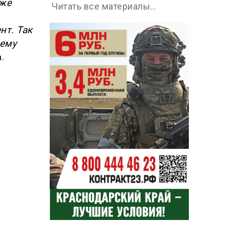
уже
Читать все материалы…
нт. Так
иему
.