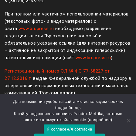
8 (861
56
)
3-33-46
.
При полном или частичном использовании материалов
(текстовых, фото- и видеоматериалов) с
сайта
www.brupress.ru
необходимо разрешение
редакции газеты “Брюховецкие новости” и
обязательное указание ссылки (для интернет-ресурсов
– активной не закрытой от индексации гиперссылки)
на источник информации (сайт
www.brupress.ru
)
Регистрационный номер ЭЛ № ФС 77-68227 от
27.12.2016 г
. выдан Федеральной службой по надзору в
сфере связи, информационных технологий и массовых
коммуникаций (Роскомнадзор)
Для повышения удобства сайта мы используем cookies
12+
(
подробнее
).
К сайту подключены сервисы Yandex.Metrika, которые
Политика конфиденциальности и защиты информации
также использует файлы cookie (
подробнее
).
Я согласен/я согласна