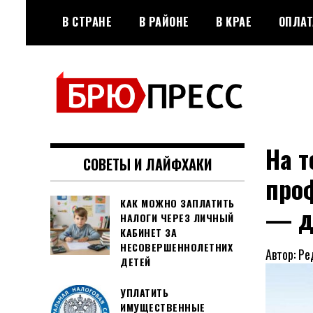
Перейти
В СТРАНЕ
В РАЙОНЕ
В КРАЕ
ОПЛАТ
к
содержимому
Официальный сайт газеты
БРЮПРЕСС
"Брюховецкие новости"
На т
СОВЕТЫ И ЛАЙФХАКИ
про
КАК МОЖНО ЗАПЛАТИТЬ
— д
НАЛОГИ ЧЕРЕЗ ЛИЧНЫЙ
КАБИНЕТ ЗА
НЕСОВЕРШЕННОЛЕТНИХ
Автор: Ре
ДЕТЕЙ
УПЛАТИТЬ
ИМУЩЕСТВЕННЫЕ