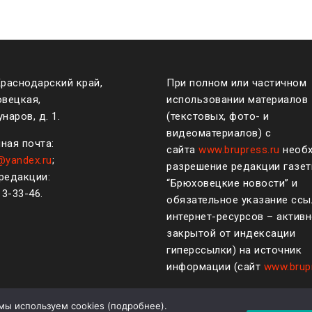
Краснодарский край,
При полном или частичном
овецкая,
использовании материалов
наров, д. 1.
(текстовых, фото- и
видеоматериалов) с
ная почта:
сайта
www.brupress.ru
необ
@yandex.ru
;
разрешение редакции газе
редакции:
“Брюховецкие новости” и
)
3-33-46
.
обязательное указание ссы
интернет-ресурсов – активн
закрытой от индексации
гиперссылки) на источник
информации (сайт
www.brup
мы используем cookies (
подробнее
).