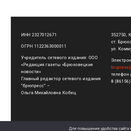
ИНН 2327012671
352750, 
ст. Брюх
ОГРН 1122363000011
ул. Комму
Учредитель сетевого издания: ООО
Электрон
«Редакция газеты «Брюховецкие
brupress
новости»
телефон 
Главный редактор сетевого издания
8 (861
56
“брюпресс” –
Ольга Михайловна Кобец.
Для повышения удобства сайта 