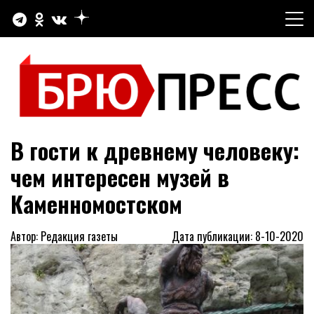
Перейти
к
содержимому
Официальный сайт газеты "Брюховецкие новости"
БРЮПРЕСС
В гости к древнему человеку:
чем интересен музей в
Каменномостском
Автор: Редакция газеты
Дата публикации: 8-10-2020