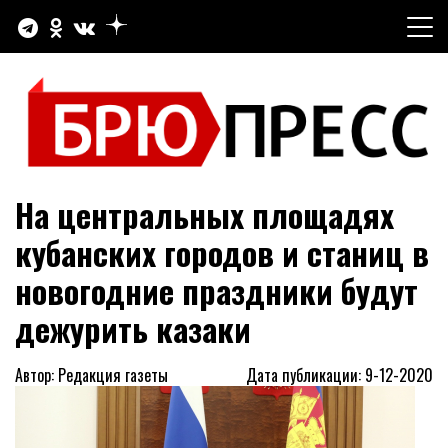
Перейти
к
содержимому
Официальный сайт газеты "Брюховецкие новости"
БРЮПРЕСС
На центральных площадях
кубанских городов и станиц в
новогодние праздники будут
дежурить казаки
Автор: Редакция газеты
Дата публикации: 9-12-2020