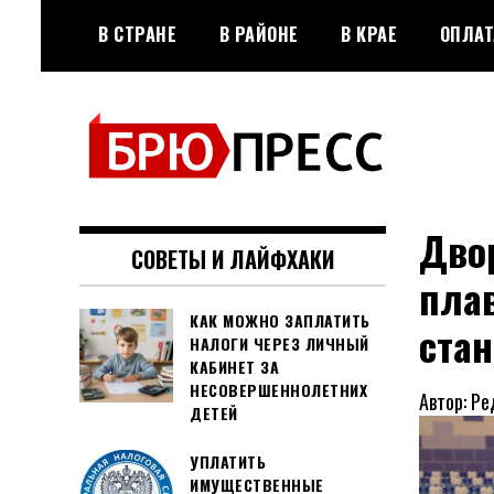
Перейти
В СТРАНЕ
В РАЙОНЕ
В КРАЕ
ОПЛАТ
к
содержимому
Официальный сайт газеты
БРЮПРЕСС
"Брюховецкие новости"
Двор
СОВЕТЫ И ЛАЙФХАКИ
пла
КАК МОЖНО ЗАПЛАТИТЬ
ста
НАЛОГИ ЧЕРЕЗ ЛИЧНЫЙ
КАБИНЕТ ЗА
НЕСОВЕРШЕННОЛЕТНИХ
Автор: Ре
ДЕТЕЙ
УПЛАТИТЬ
ИМУЩЕСТВЕННЫЕ