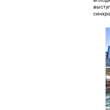
высту
синхро