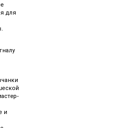
се
я для
.
гналу
вчанки
шеской
астер-
е и
ые