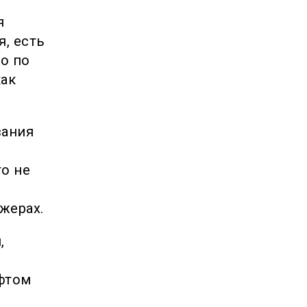
я
, есть
о по
как
вания
то не
жерах.
,
ифтом