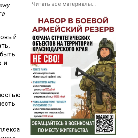
Читать все материалы…
ину
та
новый
ть,
 быть
о и
ностью
шесть
плекса
Перед