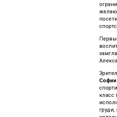
огран
желающ
посети
спортс
Первы
воспи
замгл
Алекса
Зрите
Софии
спорт
класс 
исполн
груди,
аплод