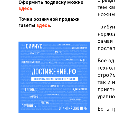
Оформить подписку можно
тем ка
здесь
.
ножны
Точки розничной продажи
газеты
здесь
.
Трибун
нержав
самая 
постеп
Все з
технол
стройм
так и 
приятн
уравн
Есть т