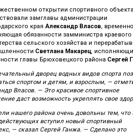
ржественном открытии спортивного объект
тствовали замглавы администрации
одарского края
Александр Власов
, временн
няющая обязанности замминистра краевого
терства сельского хозяйства и перерабаты
шленности
Светлана Макарец
, исполняющ
нности главы Брюховецкого района
Сергей 
чательный дворец водных видов спорта по
ться спортом и детям, и взрослым, — отмет
ндр Власов. — Это красивое спортивное
ение даст возможность укреплять свое здор
ли нашего района очень довольны тем, что 
действующих вступил новый спортивный
кс, — сказал Сергей Ганжа. — Сделано это