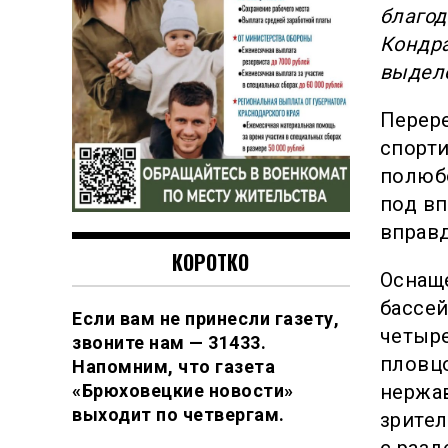
благод
Кондра
выделе
Перере
спорти
полюб
под вп
вправд
КОРОТКО
Оснащ
бассе
Если вам не принесли газету,
четыре
звоните нам — 31433.
пловцо
Напомним, что газета
нержа
«Брюховецкие новости»
выходит по четвергам.
зрител
с разд