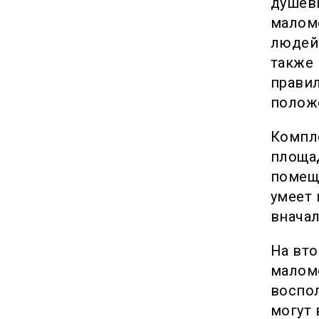
душевы
малом
людей
также 
правил
положе
Компл
площа
помеще
умеет 
вначал
На вто
маломо
воспол
могут 