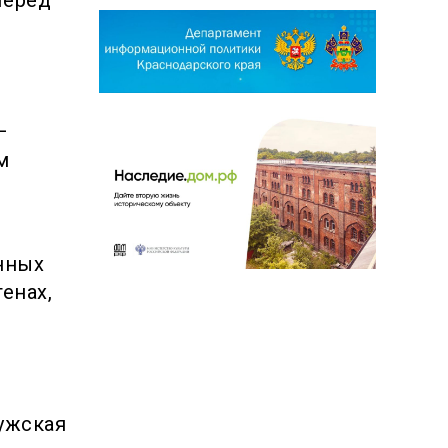
з
—
м
енных
енах,
мужская