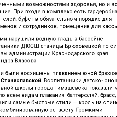
иченными возможностями здоровья, но и в
ие. При входе в комплекс есть гардеробна
телей, буфет в обязательном порядке для
менов и сотрудников, помещение для кассы
ми нарушили водную гладь в бассейне
танники ДЮСШ станицы Брюховецкой по си
авы администрации Краснодарского края
ндра Власова.
ли были восхищены плаванием юной брюхо
 Станиславской
. Воспитанники детско-юно
ивной школы города Тимашевска показали м
по всем видам плавания: баттерфляй, брасс,
или самые быстрые стили — кроль на спин
 комбинированную эстафету. Громкими
исментами встречали зрители показательн