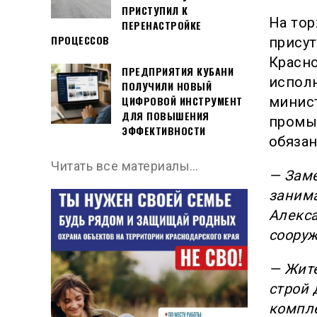
ПРИСТУПИЛ К
На то
ПЕРЕНАСТРОЙКЕ
ПРОЦЕССОВ
прису
Красн
ПРЕДПРИЯТИЯ КУБАНИ
испол
ПОЛУЧИЛИ НОВЫЙ
минис
ЦИФРОВОЙ ИНСТРУМЕНТ
ДЛЯ ПОВЫШЕНИЯ
промы
ЭФФЕКТИВНОСТИ
обяза
Читать все материалы…
— Заме
занима
Алекса
сооруж
— Жите
строй 
компле