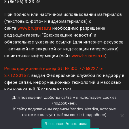
8 (861
56
)
3-33-46
.
При полном или частичном использовании материалов
(текстовых, фото- и видеоматериалов) с
сайта
www.brupress.ru
необходимо разрешение
редакции газеты “Брюховецкие новости” и
обязательное указание ссылки (для интернет-ресурсов
– активной не закрытой от индексации гиперссылки)
на источник информации (сайт
www.brupress.ru
)
Регистрационный номер ЭЛ № ФС 77-68227 от
27.12.2016 г
. выдан Федеральной службой по надзору в
сфере связи, информационных технологий и массовых
коммуникаций (Роскомнадзор)
Для повышения удобства сайта мы используем cookies
12+
(
подробнее
).
К сайту подключены сервисы Yandex.Metrika, которые
Политика конфиденциальности и защиты информации
также использует файлы cookie (
подробнее
).
Я согласен/я согласна