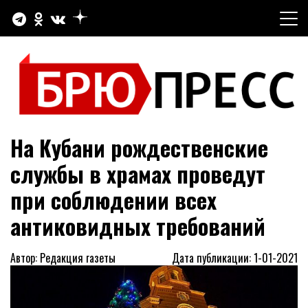
Перейти
к
содержимому
Официальный сайт газеты "Брюховецкие новости"
БРЮПРЕСС
На Кубани рождественские
службы в храмах проведут
при соблюдении всех
антиковидных требований
Автор: Редакция газеты
Дата публикации: 1-01-2021