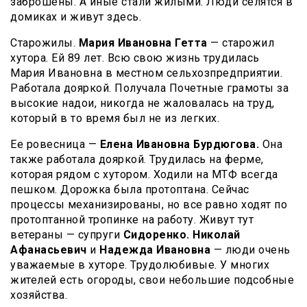
заброшены. А иные стали жилыми. Люди селятся в
домиках и живут здесь.
Старожилы.
Мария Ивановна Гетта
— старожил
хутора. Ей 89 лет. Всю свою жизнь трудилась
Мария Ивановна в местном сельхозпредприятии.
Работала дояркой. Получала Почетные грамоты за
высокие надои, никогда не жаловалась на труд,
который в то время был не из легких.
Ее ровесница —
Елена Ивановна Бурдюгова.
Она
также работала дояркой. Трудилась на ферме,
которая рядом с хутором. Ходили на МТФ всегда
пешком. Дорожка была протоптана. Сейчас
процессы механизированы, но все равно ходят по
протоптанной тропинке на работу. Живут тут
ветераны — супруги
Сидоренко. Николай
Афанасьевич
и
Надежда Ивановна
— люди очень
уважаемые в хуторе. Трудолюбивые. У многих
жителей есть огороды, свои небольшие подсобные
хозяйства.