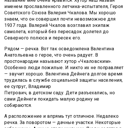
название мне очень нравится. Хутор наш назван
именем прославленного летчика-испытателя, Героя
Советского Союза Валерия Чкалова. Мы хорошо
знаем, что он совершил почти невозможное для
1937 года. Валерий Чкалов возглавил экипаж
самолета, который без пересадок долетел до
Северного полюса и пересек его.
Рядом — речка. Вот так осведомлена Валентина
Анатольевна о герое, что очень радует. В
простонародии называют хутор «Чкаловским».
Особенно люди пожилые. И никто их не поправляет
— звучит хорошо. Валентина Дейнега долгое время
трудилась в службе социальной защиты населения,
ее супруг, Владимир
Петрович, в детском саду. Дети разъехались, но
сами Дейнеги покидать малую родину не
собираются.
А расположение и впрямь тут отличное. Недалеко
речка. За поворотом — дачные участки. Некоторые