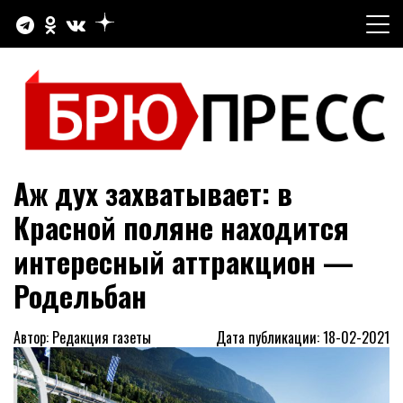
Перейти
к
содержимому
Официальный сайт газеты "Брюховецкие новости"
БРЮПРЕСС
Аж дух захватывает: в
Красной поляне находится
интересный аттракцион —
Родельбан
Автор: Редакция газеты
Дата публикации: 18-02-2021