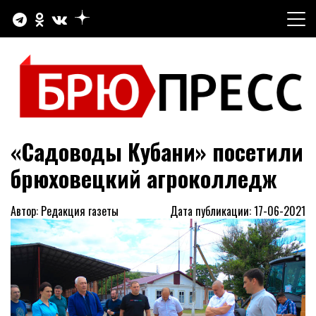
Перейти
к
содержимому
Официальный сайт газеты "Брюховецкие новости"
БРЮПРЕСС
«Садоводы Кубани» посетили
брюховецкий агроколледж
Автор: Редакция газеты
Дата публикации: 17-06-2021