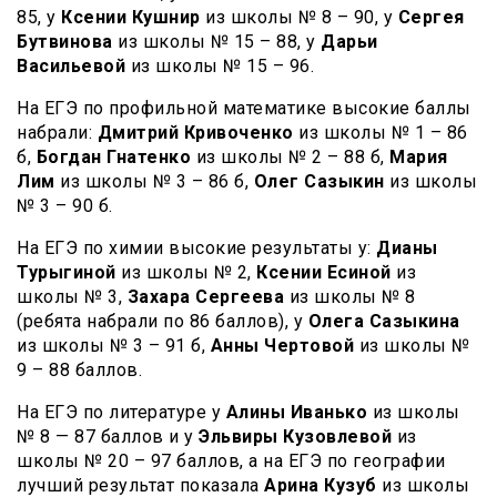
85, у
Ксении Кушнир
из школы № 8 – 90, у
Сергея
Бутвинова
из школы № 15 – 88, у
Дарьи
Васильевой
из школы № 15 – 96.
На ЕГЭ по профильной математике высокие баллы
набрали:
Дмитрий Кривоченко
из школы № 1 – 86
б,
Богдан Гнатенко
из школы № 2 – 88 б,
Мария
Лим
из школы № 3 – 86 б,
Олег Сазыкин
из школы
№ 3 – 90 б.
На ЕГЭ по химии высокие результаты у:
Дианы
Турыгиной
из школы № 2,
Ксении Есиной
из
школы № 3,
Захара Сергеева
из школы № 8
(ребята набрали по 86 баллов), у
Олега Сазыкина
из школы № 3 – 91 б,
Анны Чертовой
из школы №
9 – 88 баллов.
На ЕГЭ по литературе у
Алины Иванько
из школы
№ 8 — 87 баллов и у
Эльвиры Кузовлевой
из
школы № 20 – 97 баллов, а на ЕГЭ по географии
лучший результат показала
Арина Кузуб
из школы