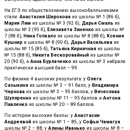
На ЕГЭ по обществознанию высокобалльниками
стали:
Анастасия Широкова
из школы № 1 (86 б),
Мария Лим
из школы № 3 (92 б),
Дарья Смаль
из
школы № 3 (95 б),
Елизавета Зиненко
из школы №
7 (88 б),
Нина Гопкало
из школы № 8 (88 б),
Ксения
Кушнир
и школы № 8 (90 б),
Дарья Васильева
из
школы № 15 (85 б),
Татьяна Кирничная
из школы
№ 15 (88 б),
Никита Бескоровайный
из школы №
20 (90 б), а
Анна Бурлаченко
из школы № 3 набрала
практически высший балл – 99.
По физике 4 высоких результата: у
Олега
Сазыкина
из школы № 3 – 91 балл, у
Владимира
Чернова
из школы № 3 – 95 баллов, у
Вячеслава
Шуляренко
из школы № 11 – 95 баллов и
Антона
Павленко
из школы № 20 – 89 баллов.
По истории высокие баллы: у
Анастасии
Андреевой
из школы № 1 – 85, у
Софьи Чамагуа
школы № 2 – 88, у
Алины Иванько
из школы № 8 –