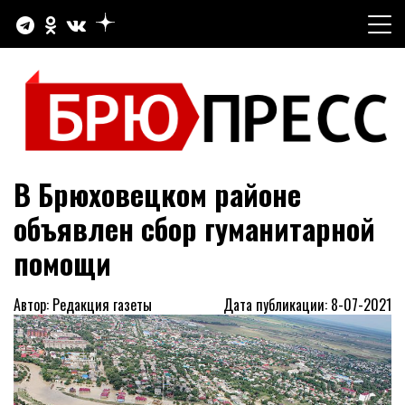
Перейти
к
содержимому
Официальный сайт газеты "Брюховецкие новости"
БРЮПРЕСС
В Брюховецком районе
объявлен сбор гуманитарной
помощи
Автор: Редакция газеты
Дата публикации: 8-07-2021