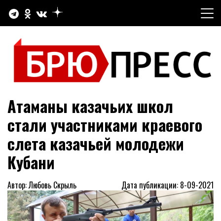
Перейти
к
содержимому
Официальный сайт газеты "Брюховецкие новости"
БРЮПРЕСС
Атаманы казачьих школ
стали участниками краевого
слета казачьей молодежи
Кубани
Автор: Любовь Скрыль
Дата публикации: 8-09-2021