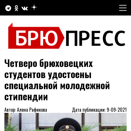
Перейти
к
содержимому
Официальный сайт газеты "Брюховецкие новости"
БРЮПРЕСС
Четверо брюховецких
студентов удостоены
специальной молодежной
стипендии
Автор: Алена Рафикова
Дата публикации: 9-09-2021