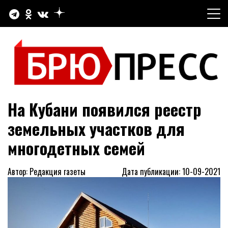
Перейти
к
содержимому
Официальный сайт газеты "Брюховецкие новости"
БРЮПРЕСС
На Кубани появился реестр
земельных участков для
многодетных семей
Автор: Редакция газеты
Дата публикации: 10-09-2021