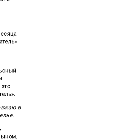
месяца
атель»
льсный
и
 это
ель».
зжаю в
елье.
ь
сыном,