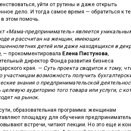
нствоваться, уйти от рутины и даже открыть
нное дело. И тогда самое время — обратиться к те
в этом помочь.
кт «Мама-предприниматель» является уникальны
роде и рассчитан на женщин, имеющих
ршеннолетних детей или даже находящихся в дек
е
, — прокомментировала
Елена Пистунова
,
ительный директор Фонда развития бизнеса
дарского края.
— Суть проекта сводится к тому, ч
о участницам возможность получить бухгалтерски
еские знания о предпринимательской деятельнос
 целевую аудиторию того товара или услуги, с к
одят на рынок.
 сути, образовательная программа: женщинам
тавляют площадку для обучения предприниматель
овывают встречи, читают лекции. Но это еще и кон