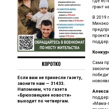
где ест
грант н
В 2019
Минэко
предпр
проект
поддер
Конкур
Сама пр
КОРОТКО
законч
победит
Если вам не принесли газету,
новояв
звоните нам — 31433.
Напомним, что газета
Алекса
«Брюховецкие новости»
поддер
выходит по четвергам.
«Мама-п