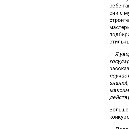
себе та
они с м
строите
мастери
подбир
стильны
— Я уви
госуда
расска
поучаст
знаний,
максим
действ
Больше 
конкурс