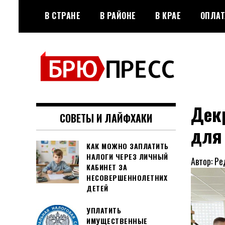
Перейти
В СТРАНЕ
В РАЙОНЕ
В КРАЕ
ОПЛАТ
к
содержимому
Официальный сайт газеты
БРЮПРЕСС
"Брюховецкие новости"
Дек
СОВЕТЫ И ЛАЙФХАКИ
для 
КАК МОЖНО ЗАПЛАТИТЬ
НАЛОГИ ЧЕРЕЗ ЛИЧНЫЙ
Автор: Ре
КАБИНЕТ ЗА
НЕСОВЕРШЕННОЛЕТНИХ
ДЕТЕЙ
УПЛАТИТЬ
ИМУЩЕСТВЕННЫЕ