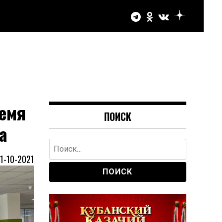
емя
ПОИСК
а
Найти:
1-10-2021