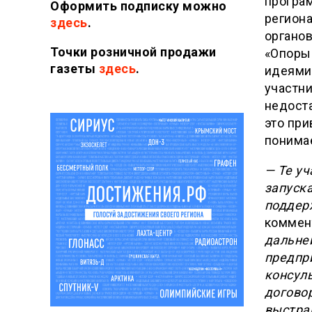
програм
Оформить подписку можно
регион
здесь
.
органов
Точки розничной продажи
«Опоры
газеты
здесь
.
идеями.
участни
недоста
это при
понимае
— Те у
запуск
поддер
коммен
дальне
предпр
консуль
договор
выстраи