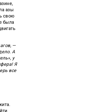
азине,
ла азы
ь свою
е была
двигать
агов,
—
дело. А
ль», у
фера! Я
ерь все
кита.
айти