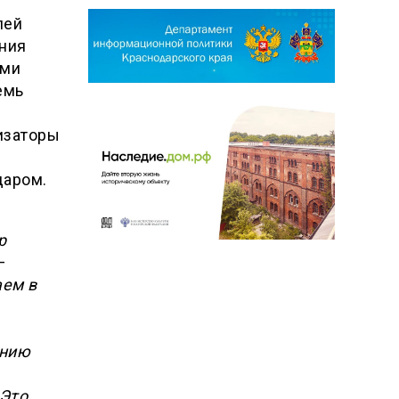
лей
ения
ыми
емь
низаторы
даром.
р
—
аем в
ению
 Это