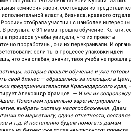
ме поступило 190 заявок со всей Кубани. Из них
альная комиссия жюри, состоящая из представите
 исполнительной власти, бизнеса, краевого отдел
 России» отобрала участниц с наиболее интересн
 В результате 31 мама прошла обучение. Кстати, с
ц в процессе учебы увидели, что их проекты
точно проработаны, они их перекраивали. И орга
ветствовали: если ты в процессе упаковки идеи
шь, что она слабая, значит, твоя учеба не прошла 
частницы, которые прошли обучение и уже готовы
ать свой бизнес — обращались за помощью в Цент
жки предпринимательства Краснодарского края,
тирует Александр Храмцов.
— И мы их сопровожд
йшем. Помогаем правильно зарегистрировать
иятие, выбрать систему налогообложения. Даем
тации по маркетингу, сдаче отчетности, составл
ов и т.д. И постепенно будем помогать дамам
вать их бизнес уже после «выпускного» проекта.