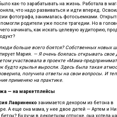
было как-то зарабатывать на жизнь. Работала в маг
оняла, что надо развиваться и идти вперед. Освои
сии фотографа, занималась фотосьемками. Открыт
помогли родители уже после трагедии. Но в голов
 чего начинать, как искать целевую аудиторию, про
одукт?
 люди больше всего боятся? Собственных новых ш
тирует Мария.
— Я очень боялась открывать свое 
етом участвовала в проекте «Мама-предпринимате
к будто крылья выросли. Здесь была такая атмос
поверила, получила ответы на свои вопросы. И теп
ния применяю на практике.
ажа — на маркетплейсы
сия Лавриненко
занимается декором из бетона в
ре. А еще она мама, у нее двое детей — Артем и Ни
бетон? Будучи в декретном отпуске, она хотела н