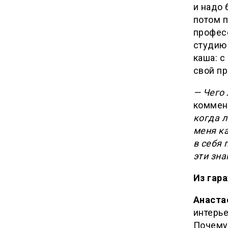
и надо 
потом п
профес
студию 
каша: с
свой пр
— Чего
коммен
когда л
меня ка
в себя 
эти зна
Из гар
Анаста
интерье
Почему 