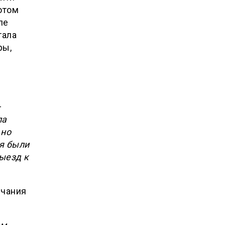
отом
ле
тала
ры,
—
ла
 но
ия были
ыезд к
нчания