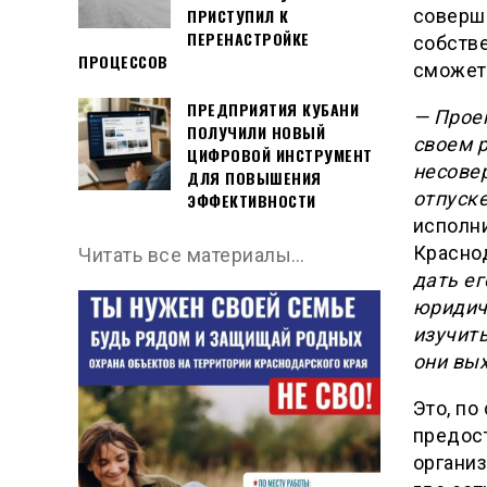
ПРИСТУПИЛ К
соверше
ПЕРЕНАСТРОЙКЕ
собстве
ПРОЦЕССОВ
сможет 
ПРЕДПРИЯТИЯ КУБАНИ
— Прое
ПОЛУЧИЛИ НОВЫЙ
своем 
ЦИФРОВОЙ ИНСТРУМЕНТ
несове
ДЛЯ ПОВЫШЕНИЯ
отпуск
ЭФФЕКТИВНОСТИ
исполн
Красно
Читать все материалы…
дать ег
юридич
изучить
они вых
Это, по
предос
организ