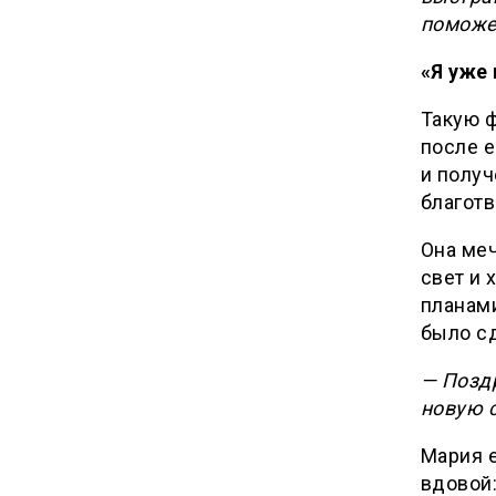
поможе
«Я уже
Такую ф
после 
и получ
благотв
Она ме
свет и 
планами
было с
— Позд
новую с
Мария е
вдовой: