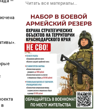
рада —
Читать все материалы…
лючена
ативы».
торые
с
роекта
 в