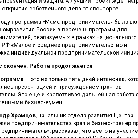
ь презентация и защита. А лучший проект ждет наг
а открытие собственного дела от спонсоров.
 году программа «Мама-предприниматель» была вк
номразвития России в перечень программ для
инимателей, реализуемых в рамках национального
а РФ «Малое и среднее предпринимательство и
жка индивидуальной предпринимательской иници
с окончен. Работа продолжается
ограмма — это не только пять дней интенсива, ко
ились презентацией и присуждением грантов
елям. Это еще и кропотливая дальнейшая работа 
ленными бизнес-вумен.
ндр Храмцов
, начальник отдела развития Центра
жки предпринимательства края и бизнес-тренер п
редприниматель», рассказал, что всего на участие