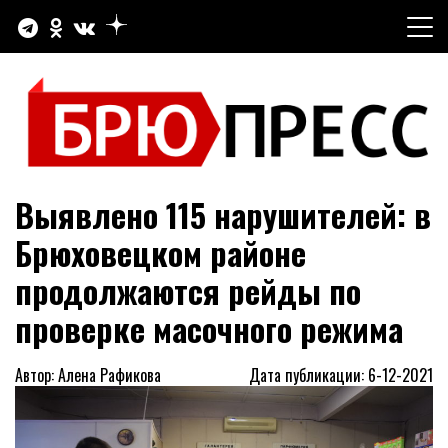
Перейти
к
содержимому
Официальный сайт газеты "Брюховецкие новости"
БРЮПРЕСС
Выявлено 115 нарушителей: в
Брюховецком районе
продолжаются рейды по
проверке масочного режима
Автор: Алена Рафикова
Дата публикации: 6-12-2021