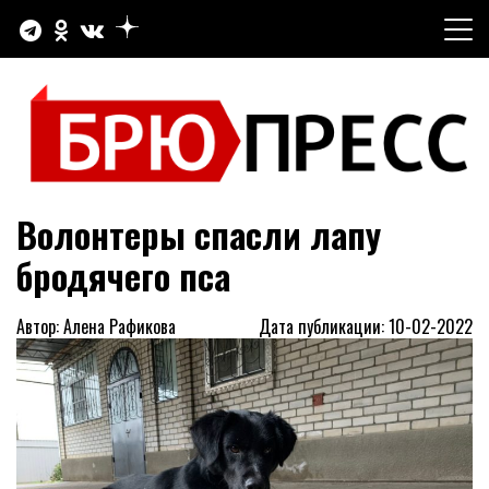
Перейти
к
содержимому
Официальный сайт газеты "Брюховецкие новости"
БРЮПРЕСС
Волонтеры спасли лапу
бродячего пса
Автор: Алена Рафикова
Дата публикации: 10-02-2022