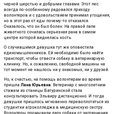
черной шерстью и добрыми глазами. Этот пес
всегда по-особенному радовался приходу
волонтеров и с удовольствием принимал угощения,
но в этот раз от еды почему-то отказался.
Оказалось, что он был болен. На правой лапе
животного сочилась серьезная рана в самом
центре которой виднелась кость.
О случившимся девушка тут же оповестила
единомышленников. Ей необходимо было найти
транспорт, чтобы отвести собаку в ветеринарную
клинику. Но, к сожалению, свободной машины на
тот момент не нашлось ни у знакомых, ни у друзей.
Но, к счастью, на помощь волонтерам во время
пришла
Лана Юрьевна
. Ветеринар с многолетним
стажем из станицы Батуринской стала
консультировать Эльвиру дистанционно. И тогда
девушке пришлось мгновенно перевоплотиться из
студентки агроколледжа в медицинскую сестру.
Волонтеры промывали лапу собаки от загрязнения,