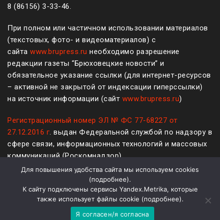
8 (861
56
)
3-33-46
.
При полном или частичном использовании материалов
(текстовых, фото- и видеоматериалов) с
сайта
www.brupress.ru
необходимо разрешение
редакции газеты “Брюховецкие новости” и
обязательное указание ссылки (для интернет-ресурсов
– активной не закрытой от индексации гиперссылки)
на источник информации (сайт
www.brupress.ru
)
Регистрационный номер ЭЛ № ФС 77-68227 от
27.12.2016 г
. выдан Федеральной службой по надзору в
сфере связи, информационных технологий и массовых
коммуникаций (Роскомнадзор)
Для повышения удобства сайта мы используем cookies
12+
(
подробнее
).
К сайту подключены сервисы Yandex.Metrika, которые
Политика конфиденциальности и защиты информации
также использует файлы cookie (
подробнее
).
Я согласен/я согласна