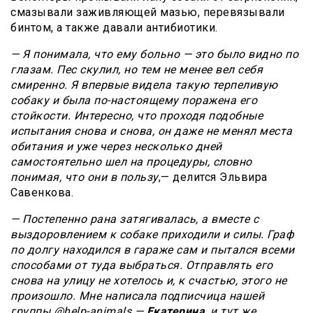
смазывали заживляющей мазью, перевязывали
бинтом, а также давали антибиотики.
— Я понимала, что ему больно — это было видно по
глазам. Пес скулил, но тем не менее вел себя
смиренно. Я впервые видела такую терпеливую
собаку и была по-настоящему поражена его
стойкости. Интересно, что проходя подобные
испытания снова и снова, он даже не менял места
обитания и уже через несколько дней
самостоятельно шел на процедуры, словно
понимая, что они в пользу
,— делится Эльвира
Савенкова.
— Постепенно рана затягивалась, а вместе с
выздоровлением к собаке приходили и силы. Граф
по долгу находился в гараже сам и пытался всеми
способами от туда выбраться. Отправлять его
снова на улицу не хотелось и, к счастью, этого не
произошло. Мне написала подписчица нашей
группы @help-animals —
Екатерина
, и тут же