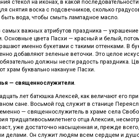
ния стекол на иконах, в какой последовательност
ля снятия воска с подсвечников, сколько градусо
 быть вода, чтобы смыть лампадное масло.
з самых важных атрибутов праздника — украшение
. Основные цвета Пасхи — красный и белый, пото
рашают именно букетами с такими оттенками. В б
нно добавляют зеленые веточки. Это целое искус
 обязательно должны нести радость праздника. Ц
т храм буквально накануне Пасхи.
мья — священнослужители
.
дцать лет батюшка Алексей, как величают его пр
вном сане. Восьмой год служит в станице Переясл
еменно — священнослужитель в храме села Свобо
ия тридцативосьмилетнего отца Алексия, несмотр
раст, уже достаточно насыщенная и, прежде всего,
и делами. Он служит людям всем сердцем и душо