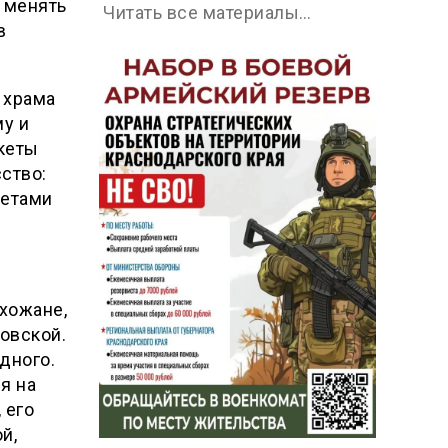
и менять
Читать все материалы…
в
 храма
му и
укеты
ство:
ветами
ихожане,
овской.
дного.
я на
 его
й,