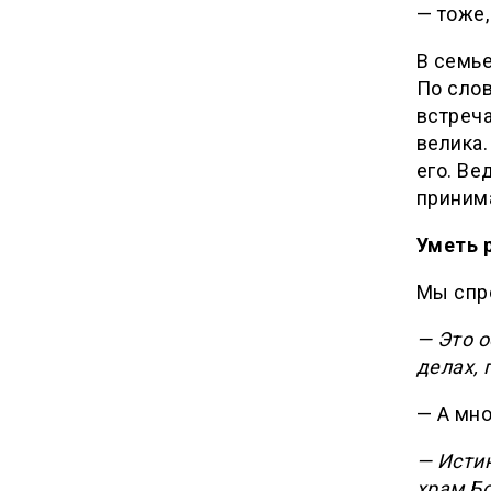
— тоже,
В семье
По слов
встреч
велика.
его. Ве
принима
Уметь 
Мы спро
— Это о
делах, 
— А мно
— Истин
храм Б