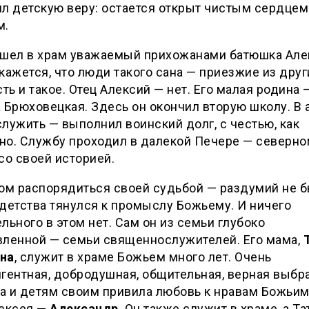
л детскую веру: остается открыт чистым сердцем 
м.
ишел в храм уважаемый прихожанами батюшка Але
кажется, что люди такого сана — приезжие из друг
сть и такое. Отец Алексий — нет. Его малая родина 
 Брюховецкая. Здесь он окончил вторую школу. В
лужить — выполнил воинский долг, с честью, как
но. Службу проходил в далекой Печере — северн
со своей историей.
ом распорядиться своей судьбой — раздумий не б
детства тянулся к промыслу Божьему. И ничего
льного в этом нет. Сам он из семьи глубоко
вленной — семьи священнослужителей. Его мама,
на
, служит в храме Божьем много лет. Очень
гентная, добродушная, общительная, верная выбр
на и детям своим привила любовь к нравам Божьим.
лексея —
Александр
. Он также служит в храме, а Та