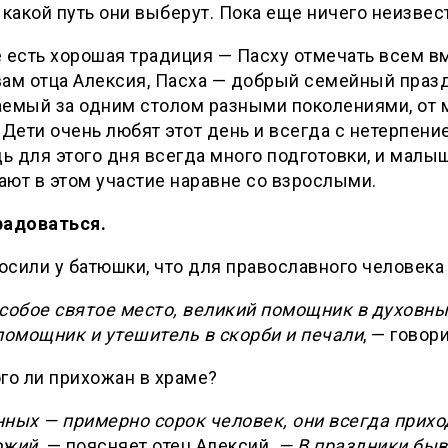
 какой путь они выберут. Пока еще ничего неизвес
 есть хорошая традиция — Пасху отмечать всем в
ам отца Алексия, Пасха — добрый семейный празд
аемый за одним столом разными поколениями, от 
 Дети очень любят этот день и всегда с нетерпен
дь для этого дня всегда много подготовки, и малы
ют в этом участие наравне со взрослыми.
радоваться.
сили у батюшки, что для православного человека
собое святое место, великий помощник в духовны
помощник и утешитель в скорби и печали
, — говори
го ли прихожан в храме?
ных — примерно сорок человек, они всегда прихо
ожий,
— поясняет отец Алексий.
— В праздники быв