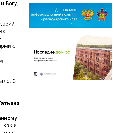
и Богу,
ксей?
их
—
 армию
ом
ыло. С
Татьяна
анному
 Как и
тьяна