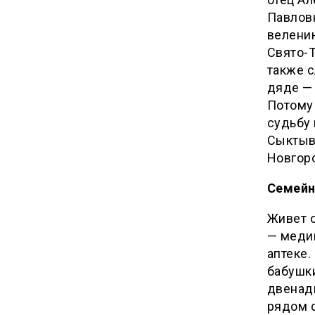
Павлов
велению
Свято-
также 
дяде —
Потому 
судьбу 
Сыктыв
Новгор
Семейн
Живет о
— медиц
аптеке.
бабушк
двенад
рядом с