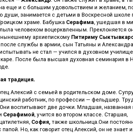
на еще и с большим удовольствием и желанием, п
 души, занимается с детьми в Воскресной школе 
Троицком храме. Бабушка
Серафима
, ушедшая в ми
слыла человеком воцерквленным. Преклоняется он
 нынешнему архиепискому
Питириму Сыктывкарс
после службы в армии, сын Татьяны и Александра
испытывать не стал — учился в духовном училище
каре. После была высшая духовная семинария в
оде.
ая традиция.
тец Алексий с семьей в родительском доме. Супру
инский работник, по профессии — фельдшер. Тру
 Они воспитывают две дочки. Младшая, названная 
и
Серафимой
, учится во втором классе. Старшая,
цатилетняя,
София,
также школьница.Они постоян
 папой. Но, как говорит отец Алексий, он не знает 