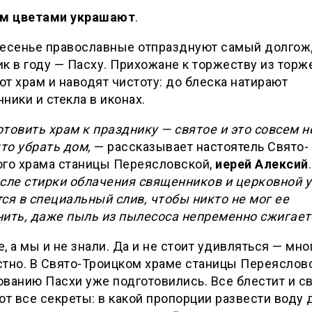
ам цветами украшают
.
ресенье православные отпразднуют самый долго
к в году — Пасху. Прихожане к торжеству из торж
т храм и наводят чистоту: до блеска натирают
ники и стекла в иконах.
товить храм к празднику — святое и это совсем н
что убрать дом,
— рассказывает настоятель Свято-
ого храма станицы Переясловской,
иерей Алексий
сле стирки облачения священников и церковной 
ся в специальный слив, чтобы никто не мог ее
нить, даже пыль из пылесоса непременно сжигает
, а мы и не знали. Да и не стоит удивляться — мно
тно. В Свято-Троицком храме станицы Переяслов
ванию Пасхи уже подготовились. Все блестит и св
ют все секреты: в какой пропорции развести воду 