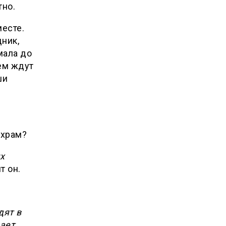
тно.
месте.
ник,
мала до
ием ждут
ши
 храм?
х
т он.
дят в
ает