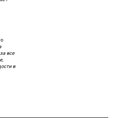
то
а
за все
е,
дости в