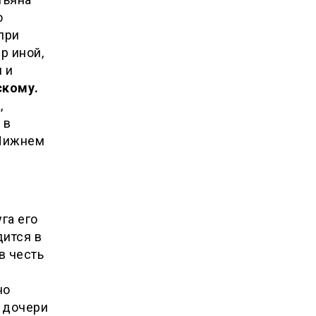
о
при
р иной,
 и
кому.
,
 в
 Нижнем
га его
дится в
в честь
но
и дочери