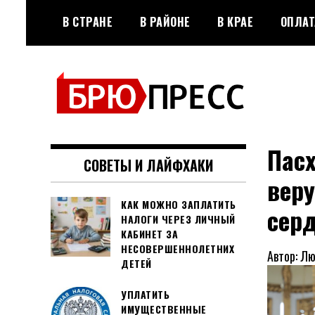
Перейти
В СТРАНЕ
В РАЙОНЕ
В КРАЕ
ОПЛАТ
к
содержимому
Официальный сайт газеты
БРЮПРЕСС
"Брюховецкие новости"
Пасх
СОВЕТЫ И ЛАЙФХАКИ
веру
КАК МОЖНО ЗАПЛАТИТЬ
серд
НАЛОГИ ЧЕРЕЗ ЛИЧНЫЙ
КАБИНЕТ ЗА
НЕСОВЕРШЕННОЛЕТНИХ
Автор: Л
ДЕТЕЙ
УПЛАТИТЬ
ИМУЩЕСТВЕННЫЕ