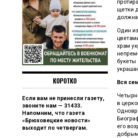
протира
щетки д
должна
Один и
цветами
храм ук
непреме
букеты
украшаю
КОРОТКО
Вся се
Четырна
Если вам не принесли газету,
в церко
звоните нам — 31433.
Одновр
Напомним, что газета
Биограф
«Брюховецкие новости»
его воз
выходит по четвергам.
добрым