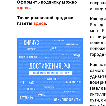
Оформить подписку можно
сохрани
здесь
.
и людя
Точки розничной продажи
Как пр
газеты
здесь
.
Всегда 
мест. Е
станица
пошел с
положе
городе 
Как пот
самого 
удивите
воцерк
Павлов
интелли
пути, о
отец А