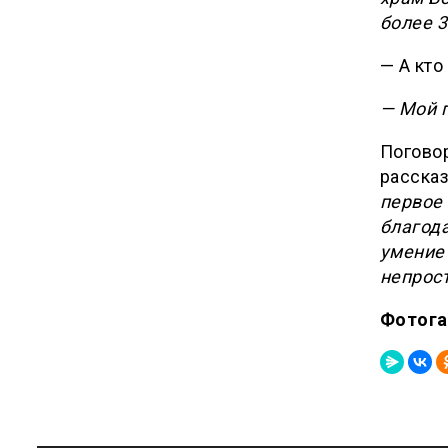
более 3
— А кто
— Мой 
Поговор
расска
первое 
благода
умение 
непрос
Фотога