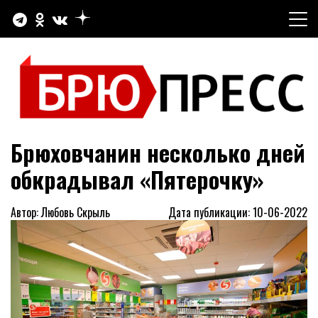
Перейти
к
содержимому
Официальный сайт газеты "Брюховецкие новости"
БРЮПРЕСС
Брюховчанин несколько дней
обкрадывал «Пятерочку»
Автор: Любовь Скрыль
Дата публикации: 10-06-2022