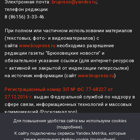
Электронная почта:
brupress@yandex.ru
;
телефон редакции:
8 (861
56
)
3-33-46
.
При полном или частичном использовании материалов
(текстовых, фото- и видеоматериалов) с
сайта
www.brupress.ru
необходимо разрешение
редакции газеты “Брюховецкие новости” и
обязательное указание ссылки (для интернет-ресурсов
– активной не закрытой от индексации гиперссылки)
на источник информации (сайт
www.brupress.ru
)
Регистрационный номер ЭЛ № ФС 77-68227 от
27.12.2016 г
. выдан Федеральной службой по надзору в
сфере связи, информационных технологий и массовых
коммуникаций (Роскомнадзор)
Для повышения удобства сайта мы используем cookies
12+
(
подробнее
).
К сайту подключены сервисы Yandex.Metrika, которые
Политика конфиденциальности и защиты информации
также использует файлы cookie (
подробнее
).