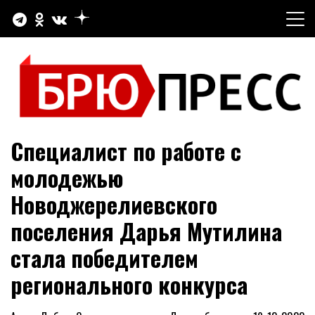
Перейти
к
содержимому
Официальный сайт газеты "Брюховецкие новости"
БРЮПРЕСС
Специалист по работе с
молодежью
Новоджерелиевского
поселения Дарья Мутилина
стала победителем
регионального конкурса