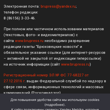
Электронная почта:
brupress@yandex.ru
;
телефон редакции:
8 (861
56
)
3-33-46
.
При полном или частичном использовании материалов
(текстовых, фото- и видеоматериалов) с
сайта
www.brupress.ru
необходимо разрешение
редакции газеты “Брюховецкие новости” и
обязательное указание ссылки (для интернет-ресурсов
– активной не закрытой от индексации гиперссылки)
на источник информации (сайт
www.brupress.ru
)
Регистрационный номер ЭЛ № ФС 77-68227 от
27.12.2016 г
. выдан Федеральной службой по надзору в
сфере связи, информационных технологий и массовых
коммуникаций (Роскомнадзор)
Для повышения удобства сайта мы используем cookies
12+
(
подробнее
).
К сайту подключены сервисы Yandex.Metrika, которые