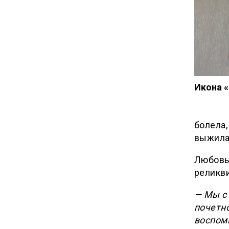
Икона 
болела,
выжила
Любовь
реликви
— Мы с
почетн
воспом