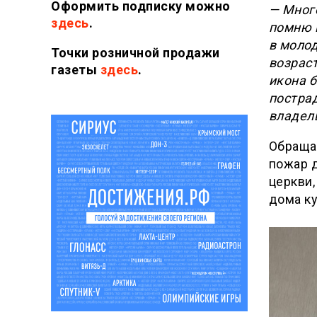
Оформить подписку можно
— Много
здесь
.
помню в
в молод
Точки розничной продажи
возрас
газеты
здесь
.
икона 
пострад
владел
Обращая
пожар д
церкви,
дома ку