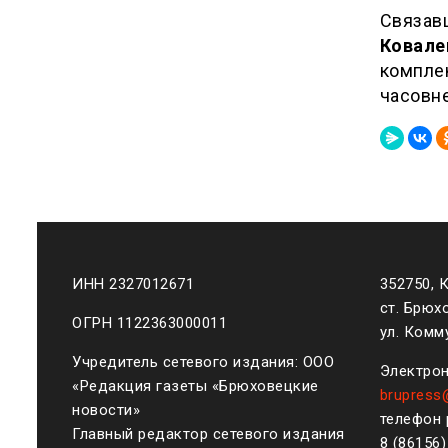
Связав
Ковале
комплек
часовн
ИНН 2327012671
352750, 
ст. Брюх
ОГРН 1122363000011
ул. Комму
Учредитель сетевого издания: ООО
Электрон
«Редакция газеты «Брюховецкие
brupress
новости»
телефон 
Главный редактор сетевого издания
8 (861
56