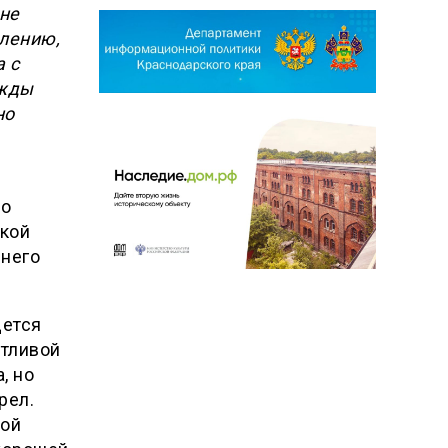
 не
алению,
 с
ажды
но
то
ской
шнего
дется
стливой
, но
рел.
той