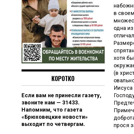
набожн
в свое
множес
одна из
отличал
Размеро
спрятан
хотя бы
окружа
(в хрис
КОРОТКО
овально
Иисуса 
Господу
Если вам не принесли газету,
звоните нам — 31433.
Предтеч
Напомним, что газета
Примеча
«Брюховецкие новости»
доброта
выходит по четвергам.
прося з