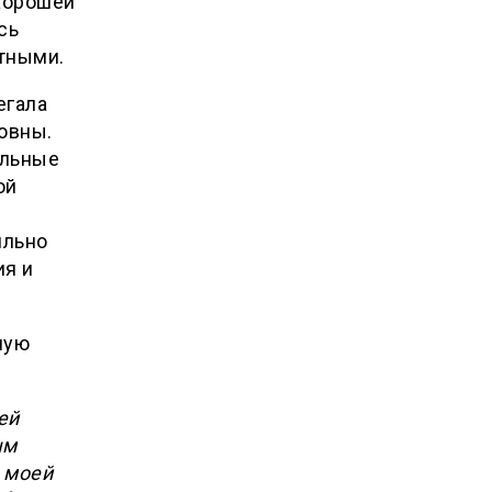
 хорошей
сь
тными.
егала
овны.
ельные
ой
ильно
ия и
ную
ей
ым
 моей