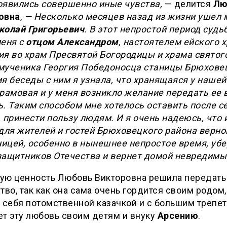
оявились совершенно иные чувства,
— делится
Лю
овна
,
— Несколько месяцев назад из жизни ушел 
колай Григорьевич
. В этот непростой период судь
меня с
отцом Александром
, настоятелем ейского 
ия во храм Пресвятой Богородицы и храма святог
мученика Георгия Победоносца станицы Брюхове
я беседы с ним я узнала, что хранящаяся у нашей
рамовая и у меня возникло желание передать ее 
. Таким способом мне хотелось оставить после с
 принести пользу людям. И я очень надеюсь, что 
для жителей и гостей Брюховецкого района верно
ицей, особенно в нынешнее непростое время, уб
защитников Отечества и вернет домой невредимы
ую ценность Любовь Викторовна решила передать
тво, так как она сама очень гордится своим родом,
 себя потомственной казачкой и с большим трепе
т эту любовь своим детям и внуку
Арсению
.