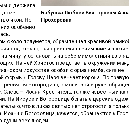
ым и держала
м доме
Бабушка Любови Викторовны Анн
тво икон. Но
Прохоровна
 них особенно
ась.
м около полуметра, обрамленная красивой рамко
ная под стекло, она привлекала внимание и заста
 на минуту остановить на себе мимолетный взгля
ющих. На ней Христос предстает в окружении ма
тианском искусстве особая форма нимба, сияние
й формы). Голову Царя венчает корона. По правую
Пресвятая Богородица, с молитвой в руке, обраще
. Слева – Иоанн Креститель, так же известный как
и. На Иисусе и Богородице богатые царские оде
тельно, что в ликах святых нет строгости, а только
. Иоанн и Богородица, кажется, обращаются к Госп
а души всех людей.