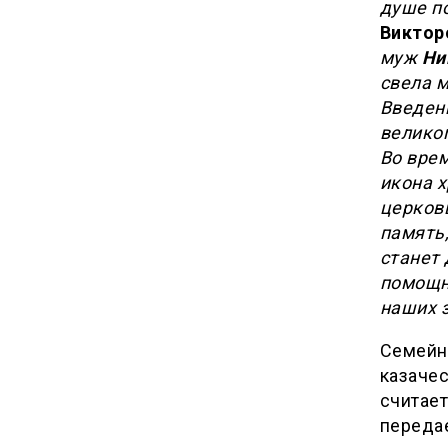
душе п
Виктор
муж
Ни
свела 
Введен
велико
Во врем
икона х
церковь
память,
станет 
помощн
наших 
Семейн
казачес
считает
передае