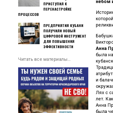
небом 
ПРИСТУПИЛ К
ПЕРЕНАСТРОЙКЕ
Истори
ПРОЦЕССОВ
которой
реликви
ПРЕДПРИЯТИЯ КУБАНИ
ПОЛУЧИЛИ НОВЫЙ
Бабушк
ЦИФРОВОЙ ИНСТРУМЕНТ
ДЛЯ ПОВЫШЕНИЯ
Викторо
ЭФФЕКТИВНОСТИ
Анна П
была н
Читать все материалы…
кубанск
Традиц
атрибут
и балач
окружа
Лях с с
лет. Ка
Анна П
была ч