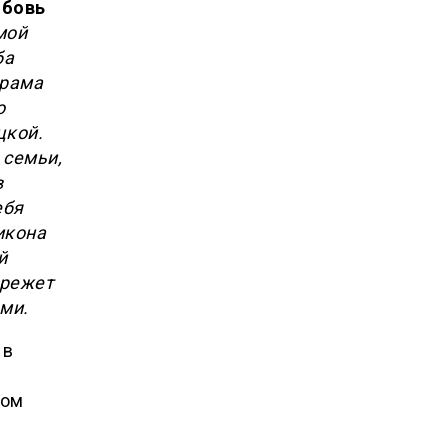
бовь
мой
ба
храма
о
цкой.
 семьи,
в
ебя
икона
й
ережет
ми.
 в
том