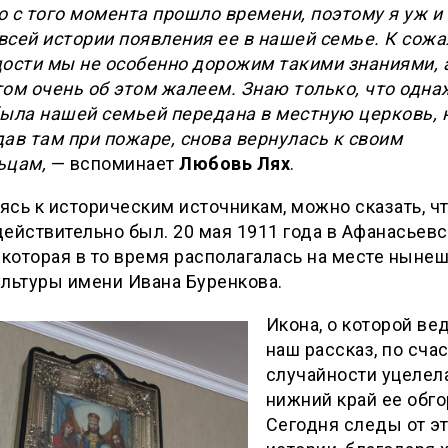
 с того момента прошло времени, поэтому я уж и
сей истории появления ее в нашей семье. К сож
ости мы не особенно дорожим такими знаниями, а
том очень об этом жалеем. Знаю только, что одн
была нашей семьей передана в местную церковь, 
ав там при пожаре, снова вернулась к своим
ьцам,
— вспоминает
Любовь Лях
.
сь к историческим источникам, можно сказать, ч
ействительно был. 20 мая 1911 года в Афанасьев
 которая в то время располагалась на месте ныне
льтуры имени Ивана Буренкова.
Икона, о которой ве
наш рассказ, по сча
случайности уцелела
нижний край ее обго
Сегодня следы от э