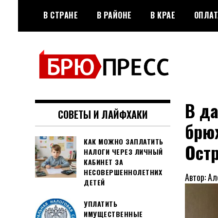
Перейти
В СТРАНЕ
В РАЙОНЕ
В КРАЕ
ОПЛАТ
к
содержимому
Официальный сайт газеты
БРЮПРЕСС
"Брюховецкие новости"
В да
СОВЕТЫ И ЛАЙФХАКИ
брю
КАК МОЖНО ЗАПЛАТИТЬ
Ост
НАЛОГИ ЧЕРЕЗ ЛИЧНЫЙ
КАБИНЕТ ЗА
НЕСОВЕРШЕННОЛЕТНИХ
Автор: А
ДЕТЕЙ
УПЛАТИТЬ
ИМУЩЕСТВЕННЫЕ