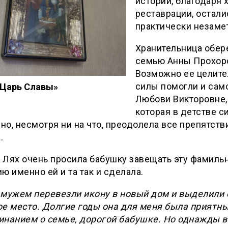
истории, благодаря
реставрации, остали
практически незаме
Хранительница обер
семью Анны Прохор
Возможно ее целит
силы помогли и сам
«Царь Славы»
Любови Викторовне,
которая в детстве с
 но, несмотря ни на что, преодолела все препятств
.
 Лях очень просила бабушку завещать эту фамиль
ю именно ей и та так и сделала.
 мужем перевезли икону в новый дом и выделили 
ое место. Долгие годы она для меня была приятн
инанием о семье, дорогой бабушке. Но однажды в