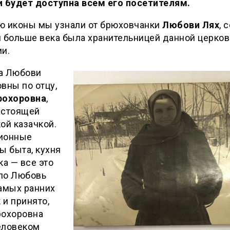
и будет доступна всем его посетителям.
ю иконы мы узнали от брюховчанки
Любови Лях
, 
 больше века была хранительницей данной церко
и.
а Любови
вны по отцу,
рохоровна
,
астоящей
ой казачкой.
ионные
ы быта, кухня
ка — все это
ло Любовь
амых ранних
к и принято,
рохоровна
еловеком