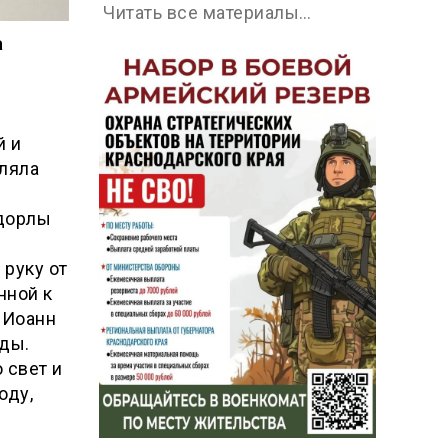
Читать все материалы…
а
й и
вляла
д
ндорлы
 руку от
нной к
 Иоанн
жды.
 свет и
оду,