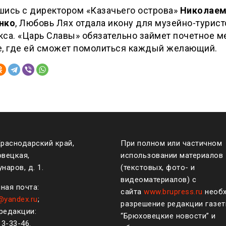
шись с директором «Казачьего острова»
Николае
нко
, Любовь Лях отдала икону для музейно-турист
са. «Царь Славы» обязательно займет почетное м
е, где ей сможет помолиться каждый желающий.
Краснодарский край,
При полном или частичном
овецкая,
использовании материалов
наров, д. 1.
(текстовых, фото- и
видеоматериалов) с
ная почта:
сайта
www.brupress.ru
необ
@yandex.ru
;
разрешение редакции газе
редакции:
“Брюховецкие новости” и
)
3-33-46
.