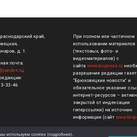
Краснодарский край,
При полном или частичном
овецкая,
использовании материалов
наров, д. 1.
(текстовых, фото- и
видеоматериалов) с
ная почта:
сайта
www.brupress.ru
необ
@yandex.ru
;
разрешение редакции газе
редакции:
“Брюховецкие новости” и
)
3-33-46
.
обязательное указание ссы
интернет-ресурсов – активн
закрытой от индексации
гиперссылки) на источник
информации (сайт
www.brup
мы используем cookies (
подробнее
).