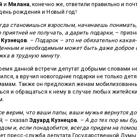
й
и
Милана
, конечно же, ответили правильно и поч
день рождения и Новый год!
огда становишься взрослым, начинаешь понимать,
 приятней не получать, а дарить подарки,
– призн
 Кузнецов
.
– Подарок – это не обязательно какая-
Ценным и необходимым может быть даже доброе с
жка в трудную минуту.
время данной встречи депутат добрыми словами н
ился, а вручил новогодние подарки не только детя
мамам. Также он предложил женам мобилизованн
ься и обращаться к нему в случае любых житейск
м.
е верим, что ваши папы, ваши мужья вернутся до
й,
– сказал
Эдуард Кузнецов
.
– А до тех пор мы бу
дом и, если понадобится, всегда придем на помо
ет пресс-служба депутата Государственной Думы