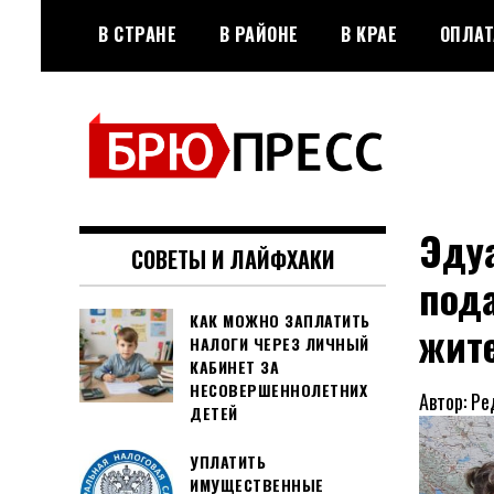
Перейти
В СТРАНЕ
В РАЙОНЕ
В КРАЕ
ОПЛАТ
к
содержимому
Официальный сайт газеты
БРЮПРЕСС
"Брюховецкие новости"
Эду
СОВЕТЫ И ЛАЙФХАКИ
под
КАК МОЖНО ЗАПЛАТИТЬ
жит
НАЛОГИ ЧЕРЕЗ ЛИЧНЫЙ
КАБИНЕТ ЗА
НЕСОВЕРШЕННОЛЕТНИХ
Автор: Ре
ДЕТЕЙ
УПЛАТИТЬ
ИМУЩЕСТВЕННЫЕ