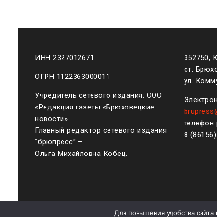
ИНН 2327012671
352750, 
ст. Брюх
ОГРН 1122363000011
ул. Комму
Учредитель сетевого издания: ООО
Электрон
«Редакция газеты «Брюховецкие
brupress
новости»
телефон 
Главный редактор сетевого издания
8 (861
56
“брюпресс” –
Ольга Михайловна Кобец.
Для повышения удобства сайта 