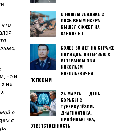
ти
О НАШЕМ ЗЕМЛЯКЕ С
ПОЗЫВНЫМ ИСКРА
 что
ВЫШЕЛ СЮЖЕТ НА
ался
КАНАЛЕ RT
то
БОЛЕЕ 30 ЛЕТ НА СТРАЖЕ
лово,
ПОРЯДКА: ИНТЕРВЬЮ С
ВЕТЕРАНОМ ОВД
НИКОЛАЕМ
е
НИКОЛАЕВИЧЕМ
м, но и
ПОПОВЫМ
ых не
их
24 МАРТА — ДЕНЬ
БОРЬБЫ С
ТУБЕРКУЛЁЗОМ:
мой с
ДИАГНОСТИКА,
ПРОФИЛАКТИКА,
дем с
ОТВЕТСТВЕННОСТЬ
щь!