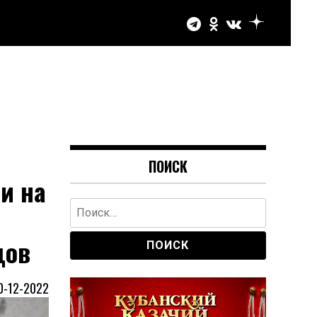
ПОИСК
и на
Найти:
цов
0-12-2022