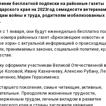
ении бесплатной подписки на районные газеты
дарского края на 2023год семидесяти ветеранам
дам войны и труда, родителям мобилизованных
.
 с 1 января, они будут еженедельно бесплатно по
номера районных газет «Брюховецкие новости» и
ые зори» с актуальной информацией о происходящ
х, принимаемых законах, социальной политике, ку
естве.
ку оформили участникам Великой Отечественной 
е Коловой, Ивану Казначееву, Алексею Рубану, Л
иченко, Марии Герасименко.
старшего поколения, самые читающие, активные,
ательные. Преодолели жизненные трудности,
верженным трудом, личным вкладом в развитие
арского края и страны заслужили уважение,