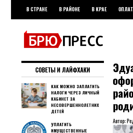
Перейти
В СТРАНЕ
В РАЙОНЕ
В КРАЕ
ОПЛАТ
к
содержимому
Официальный сайт газеты
БРЮПРЕСС
"Брюховецкие новости"
Эдуа
СОВЕТЫ И ЛАЙФХАКИ
офо
КАК МОЖНО ЗАПЛАТИТЬ
райо
НАЛОГИ ЧЕРЕЗ ЛИЧНЫЙ
КАБИНЕТ ЗА
род
НЕСОВЕРШЕННОЛЕТНИХ
ДЕТЕЙ
Автор: Ре
УПЛАТИТЬ
ИМУЩЕСТВЕННЫЕ