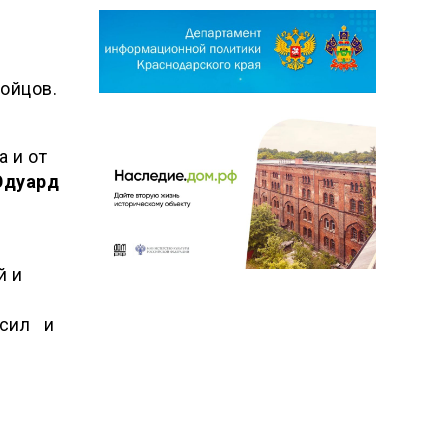
бойцов.
 и от
Эдуард
й и
 сил и