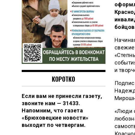
оформл
Красно
инвали
бойцов
Начиная
свежие 
«Степн
события
и творч
КОРОТКО
Подпис
Надежд
Если вам не принесли газету,
Мирошн
звоните нам — 31433.
Напомним, что газета
«Люди 
«Брюховецкие новости»
любозн
выходит по четвергам.
самоот
Краснод