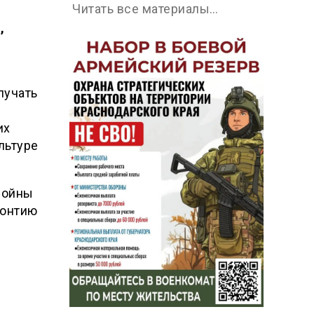
Читать все материалы…
,
лучать
их
льтуре
войны
еонтию