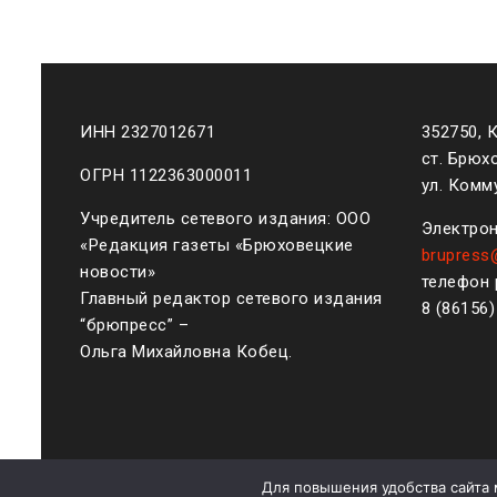
ИНН 2327012671
352750, 
ст. Брюх
ОГРН 1122363000011
ул. Комму
Учредитель сетевого издания: ООО
Электрон
«Редакция газеты «Брюховецкие
brupress
новости»
телефон 
Главный редактор сетевого издания
8 (861
56
“брюпресс” –
Ольга Михайловна Кобец.
Для повышения удобства сайта 