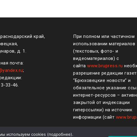
Краснодарский край,
При полном или частичном
овецкая,
использовании материалов
наров, д. 1.
(текстовых, фото- и
видеоматериалов) с
ная почта:
сайта
www.brupress.ru
необ
@yandex.ru
;
разрешение редакции газе
редакции:
“Брюховецкие новости” и
)
3-33-46
.
обязательное указание ссы
интернет-ресурсов – активн
закрытой от индексации
гиперссылки) на источник
информации (сайт
www.brup
мы используем cookies (
подробнее
).