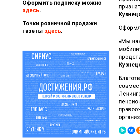
Оформить подписку можно
признат
здесь
.
Кузнец
Точки розничной продажи
Оформл
газеты
здесь
.
«Мы на
мобилиз
предста
Кузнец
Благот
совмес
Ленинг
пенсио
правоо
органи