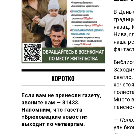
В День 
традици
назад. 
Нива, г
наша ре
фантаст
Библио
Заходим
светло,
КОРОТКО
хочется
полист
Если вам не принесли газету,
Много в
звоните нам — 31433.
пенсио
Напомним, что газета
«Брюховецкие новости»
— Попол
выходит по четвергам.
улыбко