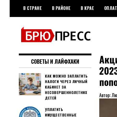
Перейти
В СТРАНЕ
В РАЙОНЕ
В КРАЕ
ОПЛАТ
к
содержимому
Официальный сайт газеты
БРЮПРЕСС
"Брюховецкие новости"
Акц
СОВЕТЫ И ЛАЙФХАКИ
2023
КАК МОЖНО ЗАПЛАТИТЬ
поп
НАЛОГИ ЧЕРЕЗ ЛИЧНЫЙ
КАБИНЕТ ЗА
НЕСОВЕРШЕННОЛЕТНИХ
Автор: Л
ДЕТЕЙ
УПЛАТИТЬ
ИМУЩЕСТВЕННЫЕ