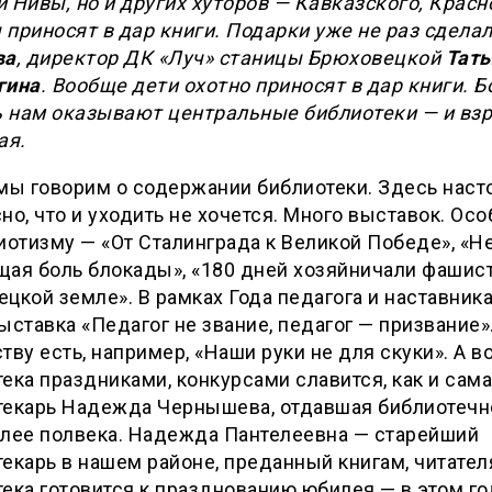
 Нивы, но и других хуторов — Кавказского, Красн
приносят в дар книги. Подарки уже не раз сдела
ва
, директор ДК «Луч» станицы Брюховецкой
Тать
гина
. Вообще дети охотно приносят в дар книги. 
 нам оказывают центральные библиотеки — и взр
ая.
мы говорим о содержании библиотеки. Здесь наст
но, что и уходить не хочется. Много выставок. Ос
иотизму — «От Сталинграда к Великой Победе», «Н
щая боль блокады», «180 дней хозяйничали фашис
цкой земле». В рамках Года педагога и наставник
ыставка «Педагог не звание, педагог — призвание»
тву есть, например, «Наши руки не для скуки». А 
ека праздниками, конкурсами славится, как и сама
текарь Надежда Чернышева, отдавшая библиотеч
олее полвека. Надежда Пантелеевна — старейший
екарь в нашем районе, преданный книгам, читател
ека готовится к празднованию юбилея — в этом год