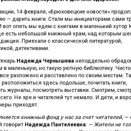
акции, 14 февраля, «Брюховецкие новости» продо
ю — дарить книги. Стали мы инициаторами сами тр
И вот опять мы едем с книгами в маленький хутор 
де есть небольшой книжный храм, над которым ше
дакция. Приехали с классической литературой,
икой, детективами.
текарь
Надежда Чернышева
неподдельно обрадов
 в маленькую, но такую уютную библиотеку. Чисто
 все разложено и расставлено по своим местам. Та
 расположиться здесь подольше, почитать книги,
ать журналы, посмотреть выставки. Смотрим, смо
сего. Не зря и читателей тут немало. И дети, и взр
неры приходят.
няется книжный фонд у нас за счет читателей,
— 
й говорит
Надежда Пантелеевна
.
— Жители не то