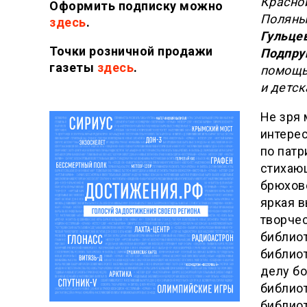
Красной
Оформить подписку можно
Поляны 
здесь
.
Гульце
Точки розничной продажи
Подпру
газеты
здесь
.
помощь
и детск
Не зря 
интерес
по патр
стихаю
брюхове
яркая в
творчес
библиот
библио
делу б
библиот
библиот