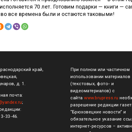
 исполняется 70 лет. Готовим подарки — книги — с
во все времена были и остаются таковыми!
Краснодарский край,
При полном или частичном
овецкая,
использовании материалов
наров, д. 1.
(текстовых, фото- и
видеоматериалов) с
ная почта:
сайта
www.brupress.ru
необ
@yandex.ru
;
разрешение редакции газе
редакции:
“Брюховецкие новости” и
)
3-33-46
.
обязательное указание ссы
интернет-ресурсов – активн