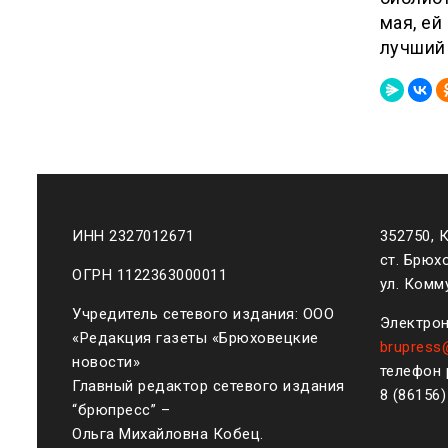
мая, ей
лучший 
ИНН 2327012671
352750, 
ст. Брюх
ОГРН 1122363000011
ул. Комму
Учредитель сетевого издания: ООО
Электрон
«Редакция газеты «Брюховецкие
brupress
новости»
телефон 
Главный редактор сетевого издания
8 (861
56
“брюпресс” –
Ольга Михайловна Кобец.