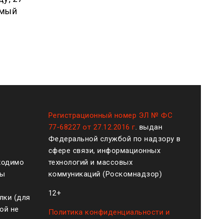
амый
Регистрационный номер ЭЛ № ФС
77-68227 от 27.12.2016 г
. выдан
Федеральной службой по надзору в
сфере связи, информационных
ходимо
технологий и массовых
ты
коммуникаций (Роскомнадзор)
12+
лки (для
ой не
Политика конфиденциальности и