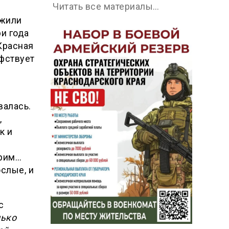
Читать все материалы…
лжили
и года
Красная
фствует
алась.
,
к и
трим…
ослые, и
с
лько