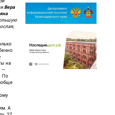
ой
ли
Вера
яна
Большую
ослая,
олько
обенно
е
ты на
а —
. По
вообще
ному
ям. А
у, 27