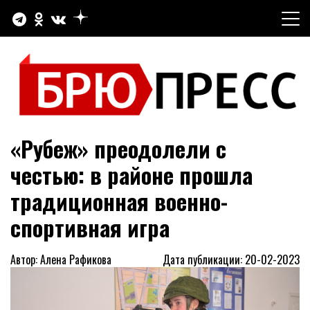
Перейти
к
содержимому
Официальный сайт газеты "Брюховецкие новости"
БРЮПРЕСС
«Рубеж» преодолели с
честью: в районе прошла
традиционная военно-
спортивная игра
Автор: Алена Рафикова
Дата публикации: 20-02-2023