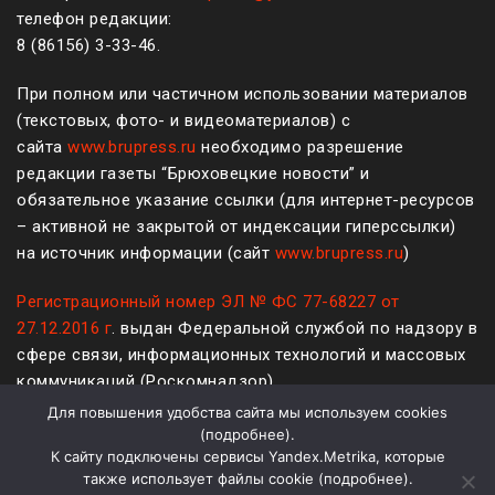
телефон редакции:
8 (861
56
)
3-33-46
.
При полном или частичном использовании материалов
(текстовых, фото- и видеоматериалов) с
сайта
www.brupress.ru
необходимо разрешение
редакции газеты “Брюховецкие новости” и
обязательное указание ссылки (для интернет-ресурсов
– активной не закрытой от индексации гиперссылки)
на источник информации (сайт
www.brupress.ru
)
Регистрационный номер ЭЛ № ФС 77-68227 от
27.12.2016 г
. выдан Федеральной службой по надзору в
сфере связи, информационных технологий и массовых
коммуникаций (Роскомнадзор)
Для повышения удобства сайта мы используем cookies
12+
(
подробнее
).
К сайту подключены сервисы Yandex.Metrika, которые
Политика конфиденциальности и защиты информации
также использует файлы cookie (
подробнее
).