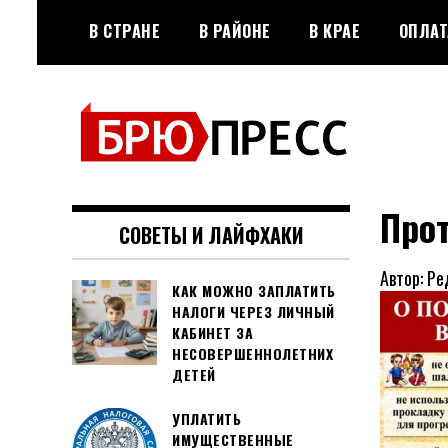
Перейти
В СТРАНЕ
В РАЙОНЕ
В КРАЕ
ОПЛАТ
к
содержимому
Официальный сайт газеты
БРЮПРЕСС
"Брюховецкие новости"
Про
СОВЕТЫ И ЛАЙФХАКИ
Автор: Ре
КАК МОЖНО ЗАПЛАТИТЬ
НАЛОГИ ЧЕРЕЗ ЛИЧНЫЙ
КАБИНЕТ ЗА
НЕСОВЕРШЕННОЛЕТНИХ
ДЕТЕЙ
УПЛАТИТЬ
ИМУЩЕСТВЕННЫЕ