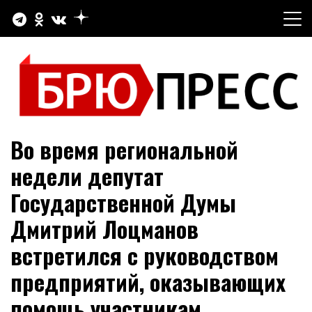
Перейти
к
содержимому
Официальный сайт газеты "Брюховецкие новости"
БРЮПРЕСС
Во время региональной
недели депутат
Государственной Думы
Дмитрий Лоцманов
встретился с руководством
предприятий, оказывающих
помощь участникам