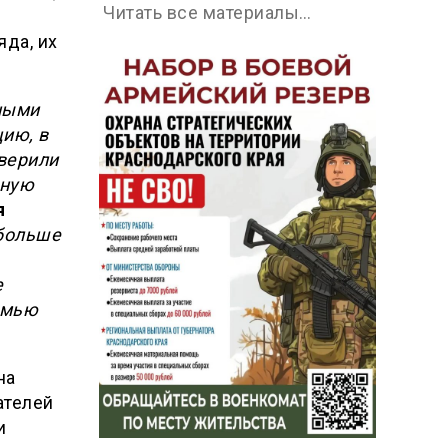
Читать все материалы…
яда, их
ными
ию, в
верили
иную
я
больше
е
емью
на
ателей
и