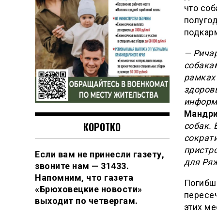
что соб
полугод
подкарм
— Рича
собакам
рамках
здоровь
информ
Мандри
КОРОТКО
собак. 
сократ
пристро
Если вам не принесли газету,
для Ряж
звоните нам — 31433.
Напомним, что газета
Погибш
«Брюховецкие новости»
пересе
выходит по четвергам.
этих ме