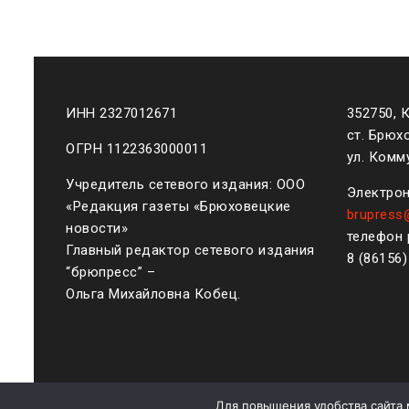
ИНН 2327012671
352750, 
ст. Брюх
ОГРН 1122363000011
ул. Комму
Учредитель сетевого издания: ООО
Электрон
«Редакция газеты «Брюховецкие
brupress
новости»
телефон 
Главный редактор сетевого издания
8 (861
56
“брюпресс” –
Ольга Михайловна Кобец.
Для повышения удобства сайта 