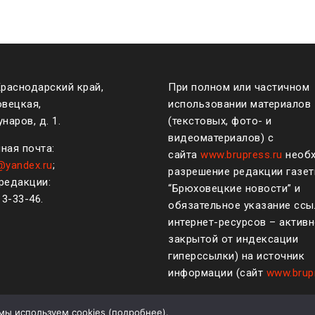
Краснодарский край,
При полном или частичном
овецкая,
использовании материалов
наров, д. 1.
(текстовых, фото- и
видеоматериалов) с
ная почта:
сайта
www.brupress.ru
необ
@yandex.ru
;
разрешение редакции газе
редакции:
“Брюховецкие новости” и
)
3-33-46
.
обязательное указание ссы
интернет-ресурсов – активн
закрытой от индексации
гиперссылки) на источник
информации (сайт
www.brup
мы используем cookies (
подробнее
).