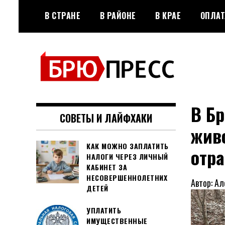
Перейти
В СТРАНЕ
В РАЙОНЕ
В КРАЕ
ОПЛАТ
к
содержимому
Официальный сайт газеты
БРЮПРЕСС
"Брюховецкие новости"
В Б
СОВЕТЫ И ЛАЙФХАКИ
жив
КАК МОЖНО ЗАПЛАТИТЬ
отра
НАЛОГИ ЧЕРЕЗ ЛИЧНЫЙ
КАБИНЕТ ЗА
НЕСОВЕРШЕННОЛЕТНИХ
Автор: А
ДЕТЕЙ
УПЛАТИТЬ
ИМУЩЕСТВЕННЫЕ