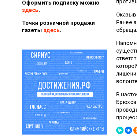
противн
Оформить подписку можно
здесь
.
Оказыва
Ранее з
Точки розничной продажи
обраща
газеты
здесь
.
Напомн
сущест
ответст
которой
лишени
волонте
В наст
Брюхове
проводи
процес