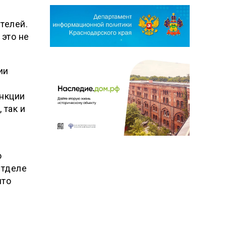
телей.
 это не
ии
анкции
 так и
о
Отделе
ято