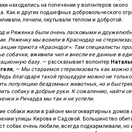
аки находились на попечении у волонтеров около
а. Как и других подшефных добровольческого отр
ливали, лечили, окутывали теплом и добротой.
рд и Ряженка были очень ласковыми и дружелюб
и. Ряженку мы возили в Краснодар на стерилизац
 акции приюта «Краснодог». Там специалисты про
е собачки, вживили чип и внесли ее данные в ед
ационную базу.
— рассказывает волонтер
Наталь
геля
,
— Мы стараемся стерилизовать как можно 
Ведь благодаря такой процедуре можно не только
ить популяцию бездомных животных, но и быстре
ить собаку в добрые руки. К сожалению, найти с
енки и Ричарда мы так и не успели.
ие собаки жили в районе многоквартирных домов 
чении улицы Кирова и Садовой. Большинство обит
ст собак очень любили, всегда подкармливали, но 