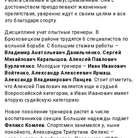
Ребята сильные и целеустремленные. Они с
достоинством преодолевают жизненные
препятствия, уверенно идут к своим целям и все
это благодаря спорту.
Дисциплине учат опытные тренеры. В
Брюховецком районе трудятся 6 специалистов по
вольной борьбе. С большим стажем работы —
Владимир Анатольевич Данильченко
,
Сергей
Михайлович Карапышов
,
Алексей Павлович
Бурлаченко
. Молодые тренера —
Иван Иванович
Войтенко
,
Александр Алексеевич Ярмаш
,
Александр Владимирович Ланцев
. Стоит отметить,
что Алексей Павлович является еще и судьей
Всероссийской категории, а Иван Иванович имеет
вторую судейскую категорию.
Новое поколение тренеров растет в числе
воспитанников секции. Большие надежды подает
Феликс Комлев
. Спортсмен занимался у, ныне
покойного, Александра Трипутина. Феликс —