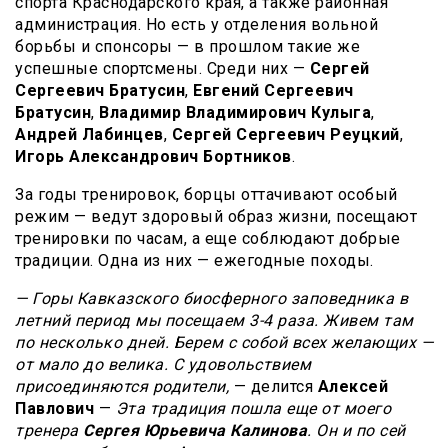
спорта Краснодарского края, а также районная
администрация. Но есть у отделения вольной
борьбы и спонсоры — в прошлом такие же
успешные спортсмены. Среди них —
Сергей
Сергеевич Братусин
,
Евгений Сергеевич
Братусин
,
Владимир Владимирович Кулыга
,
Андрей Лабинцев
,
Сергей Сергеевич Реуцкий
,
Игорь Александрович Бортников
.
За годы тренировок, борцы оттачивают особый
режим — ведут здоровый образ жизни, посещают
тренировки по часам, а еще соблюдают добрые
традиции. Одна из них — ежегодные походы.
— Горы Кавказского биосферного заповедника в
летний период мы посещаем 3-4 раза. Живем там
по несколько дней. Берем с собой всех желающих —
от мало до велика. С удовольствием
присоединяются родители,
— делится
Алексей
Павлович
—
Эта традиция пошла еще от моего
тренера
Сергея Юрьевича Калинова
. Он и по сей