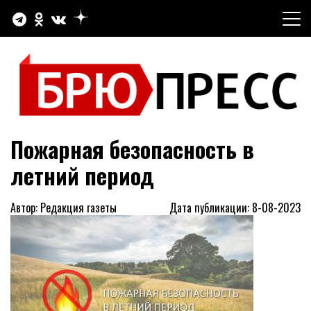
Перейти
к
содержимому
Официальный сайт газеты "Брюховецкие новости"
БРЮПРЕСС
Пожарная безопасность в
летний период
Автор: Редакция газеты
Дата публикации: 8-08-2023