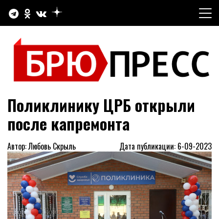
Перейти
к
содержимому
Официальный сайт газеты "Брюховецкие новости"
БРЮПРЕСС
Поликлинику ЦРБ открыли
после капремонта
Автор: Любовь Скрыль
Дата публикации: 6-09-2023