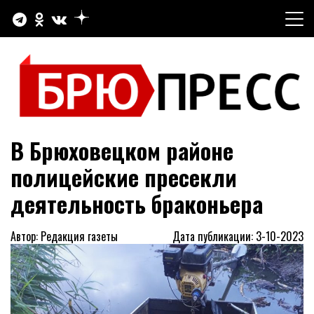
Перейти
к
содержимому
Официальный сайт газеты "Брюховецкие новости"
БРЮПРЕСС
В Брюховецком районе
полицейские пресекли
деятельность браконьера
Автор: Редакция газеты
Дата публикации: 3-10-2023